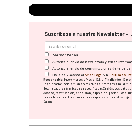
Suscríbase a nuestra Newsletter -
Marcar todos
Autorizo el envío de newsletters y avisos inform
Autorizo el envío de comunicaciones de terceros 
He leído y acepto el
Aviso Legal
y la
Política de Pr
Responsable:
Interempresas Media, S.L.U.
Finalidades:
Suscri
relacionados con la misma o relativos a intereses similares 
llevar a cabo las finalidades especificadas
Cesión:
Los datos p
Acceso, rectificación, oposición, supresión, portabilidad, l
considera que el tratamiento no se ajusta a la normativa vige
Datos