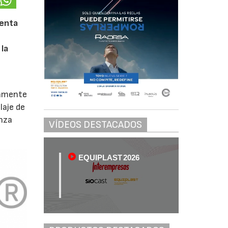
senta
 la
vamente
laje de
anza
VÍDEOS DESTACADOS
EQUIPLAST 2026