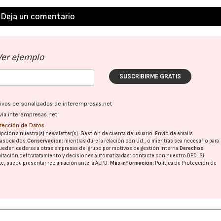
Deja un comentario
Ver ejemplo
SUSCRIBIRME GRATIS
ativos personalizados de interempresas.net
vía interempresas.net
otección de Datos
pción a nuestra(s) newsletter(s). Gestión de cuenta de usuario. Envío de emails
o asociados.
Conservación:
mientras dure la relación con Ud., o mientras sea necesario para
ueden cederse a otras
empresas del grupo
por motivos de gestión interna.
Derechos:
imitación del tratatamiento y decisiones automatizadas:
contacte con nuestro DPD
. Si
nte, puede presentar reclamación ante la
AEPD
.
Más información:
Política de Protección de