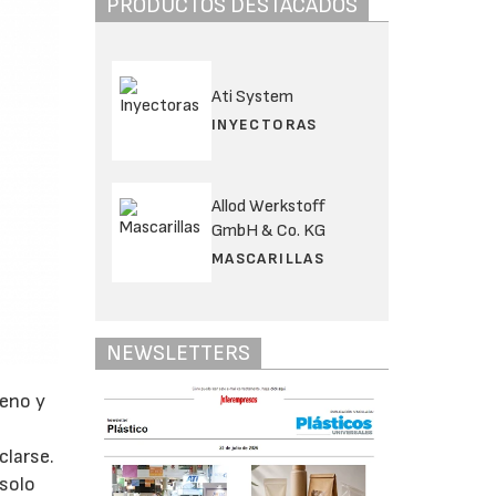
PRODUCTOS DESTACADOS
Ati System
INYECTORAS
Allod Werkstoff
GmbH & Co. KG
MASCARILLAS
NEWSLETTERS
geno y
o
clarse.
 solo