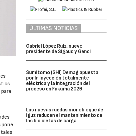
ÚLTIMAS NOTICIAS
Gabriel López Ruiz, nuevo
presidente de Sigaus y Genci
Sumitomo (SHI) Demag apuesta
res
por la inyección totalmente
stics
eléctrica y la integración del
proceso en Fakuma 2026
 para
Las nuevas ruedas monobloque de
igus reducen el mantenimiento de
dades
las bicicletas de carga
supone
tales.