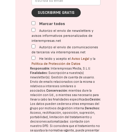
SUSCRIBIRME GRATIS
Marcar todos
Autorizo el envío de newsletters y
avisos informativos personalizados de
interempresas.net
Autorizo el envío de comunicaciones
de terceros vía interempresas.net
He leído y acepto el
Aviso Legal
y la
Política de Protección de Datos
Responsable:
Interempresas Media, S.L.U.
Finalidades:
Suscripción a nuestra(s)
newsletter(s). Gestión de cuenta de usuario.
Envío de emails relacionados con la misma o
relativos a intereses similares o
asociados.
Conservación:
mientras dure la
relación con Ud., o mientras sea necesario para
llevar a cabo las finalidades especificadas
Cesión:
Los datos pueden cederse a otras
empresas del
grupo
por motivos de gestión interna.
Derechos:
Acceso, rectificación, oposición, supresión,
portabilidad, limitación del tratatamiento y
decisiones automatizadas:
contacte con
nuestro DPD
. Si considera que el tratamiento no
se ajusta a la normativa vigente, puede presentar