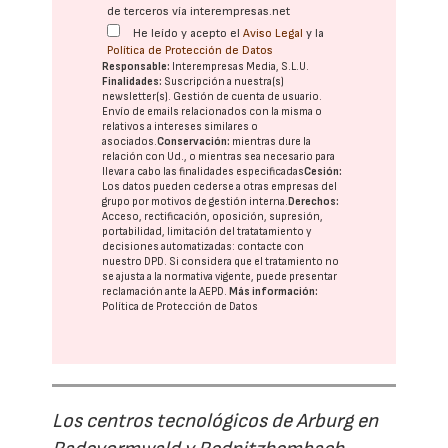
de terceros vía interempresas.net
He leído y acepto el
Aviso Legal
y la
Política de Protección de Datos
Responsable:
Interempresas Media, S.L.U.
Finalidades:
Suscripción a nuestra(s)
newsletter(s). Gestión de cuenta de usuario.
Envío de emails relacionados con la misma o
relativos a intereses similares o
asociados.
Conservación:
mientras dure la
relación con Ud., o mientras sea necesario para
llevar a cabo las finalidades especificadas
Cesión:
Los datos pueden cederse a otras
empresas del
grupo
por motivos de gestión interna.
Derechos:
Acceso, rectificación, oposición, supresión,
portabilidad, limitación del tratatamiento y
decisiones automatizadas:
contacte con
nuestro DPD
. Si considera que el tratamiento no
se ajusta a la normativa vigente, puede presentar
reclamación ante la
AEPD
.
Más información:
Política de Protección de Datos
Los centros tecnológicos de Arburg en