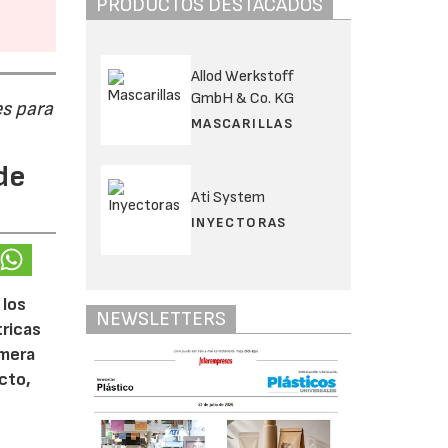
PRODUCTOS DESTACADOS
Allod Werkstoff
GmbH & Co. KG
s para
MASCARILLAS
de
Ati System
INYECTORAS
 los
NEWSLETTERS
tricas
imera
cto,