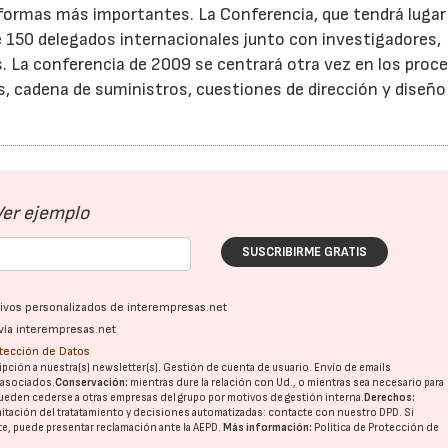
ormas más importantes. La Conferencia, que tendrá lugar
e 150 delegados internacionales junto con investigadores,
s. La conferencia de 2009 se centrará otra vez en los proc
os, cadena de suministros, cuestiones de dirección y diseño
Ver ejemplo
SUSCRIBIRME GRATIS
ativos personalizados de interempresas.net
vía interempresas.net
otección de Datos
pción a nuestra(s) newsletter(s). Gestión de cuenta de usuario. Envío de emails
o asociados.
Conservación:
mientras dure la relación con Ud., o mientras sea necesario para
ueden cederse a otras
empresas del grupo
por motivos de gestión interna.
Derechos:
imitación del tratatamiento y decisiones automatizadas:
contacte con nuestro DPD
. Si
nte, puede presentar reclamación ante la
AEPD
.
Más información:
Política de Protección de