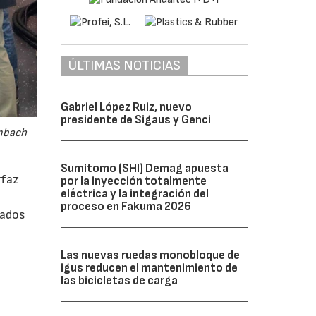
ÚLTIMAS NOTICIAS
Gabriel López Ruiz, nuevo
presidente de Sigaus y Genci
embach
Sumitomo (SHI) Demag apuesta
rfaz
por la inyección totalmente
eléctrica y la integración del
proceso en Fakuma 2026
rados
Las nuevas ruedas monobloque de
igus reducen el mantenimiento de
las bicicletas de carga