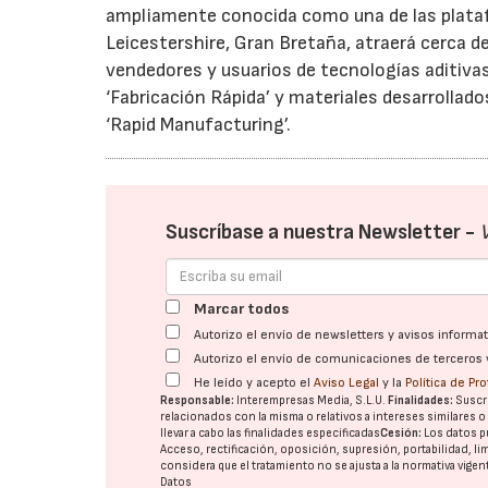
ampliamente conocida como una de las plataf
Leicestershire, Gran Bretaña, atraerá cerca d
vendedores y usuarios de tecnologías aditiva
‘Fabricación Rápida’ y materiales desarrollad
‘Rapid Manufacturing’.
Suscríbase a nuestra Newsletter -
Marcar todos
Autorizo el envío de newsletters y avisos inform
Autorizo el envío de comunicaciones de terceros 
He leído y acepto el
Aviso Legal
y la
Política de Pr
Responsable:
Interempresas Media, S.L.U.
Finalidades:
Suscri
relacionados con la misma o relativos a intereses similares 
llevar a cabo las finalidades especificadas
Cesión:
Los datos p
Acceso, rectificación, oposición, supresión, portabilidad, l
considera que el tratamiento no se ajusta a la normativa vige
Datos