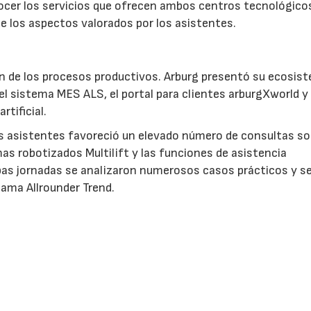
nocer los servicios que ofrecen ambos centros tecnológico
e los aspectos valorados por los asistentes.
ción de los procesos productivos. Arburg presentó su ecosis
 el sistema MES ALS, el portal para clientes arburgXworld y
rtificial.
os asistentes favoreció un elevado número de consultas so
as robotizados Multilift y las funciones de asistencia
bas jornadas se analizaron numerosos casos prácticos y s
gama Allrounder Trend.
AS
Solicitar información
Ver stand virtual