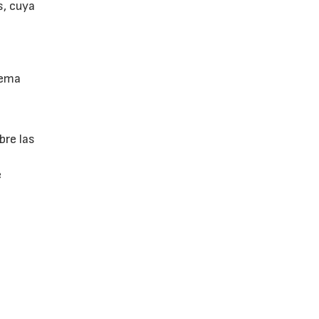
s, cuya
tema
bre las
e