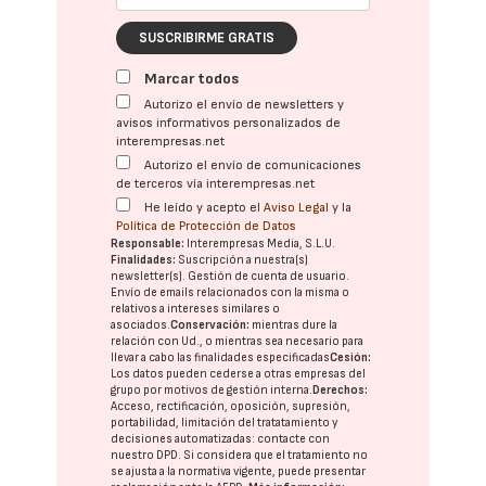
SUSCRIBIRME GRATIS
Marcar todos
Autorizo el envío de newsletters y
avisos informativos personalizados de
interempresas.net
Autorizo el envío de comunicaciones
de terceros vía interempresas.net
He leído y acepto el
Aviso Legal
y la
Política de Protección de Datos
Responsable:
Interempresas Media, S.L.U.
Finalidades:
Suscripción a nuestra(s)
newsletter(s). Gestión de cuenta de usuario.
Envío de emails relacionados con la misma o
relativos a intereses similares o
asociados.
Conservación:
mientras dure la
relación con Ud., o mientras sea necesario para
llevar a cabo las finalidades especificadas
Cesión:
Los datos pueden cederse a otras
empresas del
grupo
por motivos de gestión interna.
Derechos:
Acceso, rectificación, oposición, supresión,
portabilidad, limitación del tratatamiento y
decisiones automatizadas:
contacte con
nuestro DPD
. Si considera que el tratamiento no
se ajusta a la normativa vigente, puede presentar