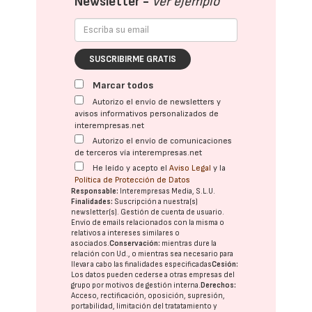
Newsletter -
Ver ejemplo
SUSCRIBIRME GRATIS
Marcar todos
Autorizo el envío de newsletters y
avisos informativos personalizados de
interempresas.net
Autorizo el envío de comunicaciones
de terceros vía interempresas.net
He leído y acepto el
Aviso Legal
y la
Política de Protección de Datos
Responsable:
Interempresas Media, S.L.U.
Finalidades:
Suscripción a nuestra(s)
newsletter(s). Gestión de cuenta de usuario.
Envío de emails relacionados con la misma o
relativos a intereses similares o
asociados.
Conservación:
mientras dure la
relación con Ud., o mientras sea necesario para
llevar a cabo las finalidades especificadas
Cesión:
Los datos pueden cederse a otras
empresas del
grupo
por motivos de gestión interna.
Derechos:
Acceso, rectificación, oposición, supresión,
portabilidad, limitación del tratatamiento y