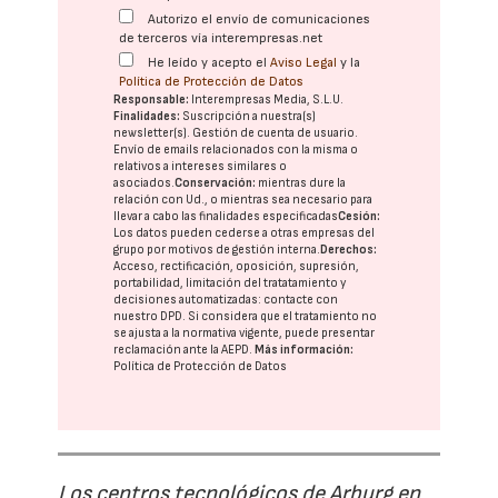
Autorizo el envío de comunicaciones
de terceros vía interempresas.net
He leído y acepto el
Aviso Legal
y la
Política de Protección de Datos
Responsable:
Interempresas Media, S.L.U.
Finalidades:
Suscripción a nuestra(s)
newsletter(s). Gestión de cuenta de usuario.
Envío de emails relacionados con la misma o
relativos a intereses similares o
asociados.
Conservación:
mientras dure la
relación con Ud., o mientras sea necesario para
llevar a cabo las finalidades especificadas
Cesión:
Los datos pueden cederse a otras
empresas del
grupo
por motivos de gestión interna.
Derechos:
Acceso, rectificación, oposición, supresión,
portabilidad, limitación del tratatamiento y
decisiones automatizadas:
contacte con
nuestro DPD
. Si considera que el tratamiento no
se ajusta a la normativa vigente, puede presentar
reclamación ante la
AEPD
.
Más información:
Política de Protección de Datos
Los centros tecnológicos de Arburg en