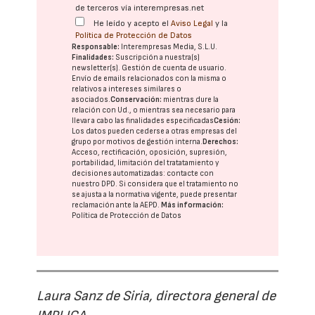
de terceros vía interempresas.net
He leído y acepto el
Aviso Legal
y la
Política de Protección de Datos
Responsable:
Interempresas Media, S.L.U.
Finalidades:
Suscripción a nuestra(s)
newsletter(s). Gestión de cuenta de usuario.
Envío de emails relacionados con la misma o
relativos a intereses similares o
asociados.
Conservación:
mientras dure la
relación con Ud., o mientras sea necesario para
llevar a cabo las finalidades especificadas
Cesión:
Los datos pueden cederse a otras
empresas del
grupo
por motivos de gestión interna.
Derechos:
Acceso, rectificación, oposición, supresión,
portabilidad, limitación del tratatamiento y
decisiones automatizadas:
contacte con
nuestro DPD
. Si considera que el tratamiento no
se ajusta a la normativa vigente, puede presentar
reclamación ante la
AEPD
.
Más información:
Política de Protección de Datos
Laura Sanz de Siria, directora general de