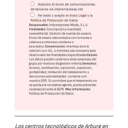
Autorizo el envío de comunicaciones
de terceros vía interempresas.net
He leído y acepto el
Aviso Legal
y la
Política de Protección de Datos
Responsable:
Interempresas Media, S.L.U.
Finalidades:
Suscripción a nuestra(s)
newsletter(s). Gestión de cuenta de usuario.
Envío de emails relacionados con la misma o
relativos a intereses similares o
asociados.
Conservación:
mientras dure la
relación con Ud., o mientras sea necesario para
llevar a cabo las finalidades especificadas
Cesión:
Los datos pueden cederse a otras
empresas del
grupo
por motivos de gestión interna.
Derechos:
Acceso, rectificación, oposición, supresión,
portabilidad, limitación del tratatamiento y
decisiones automatizadas:
contacte con
nuestro DPD
. Si considera que el tratamiento no
se ajusta a la normativa vigente, puede presentar
reclamación ante la
AEPD
.
Más información:
Política de Protección de Datos
Los centros tecnológicos de Arburg en