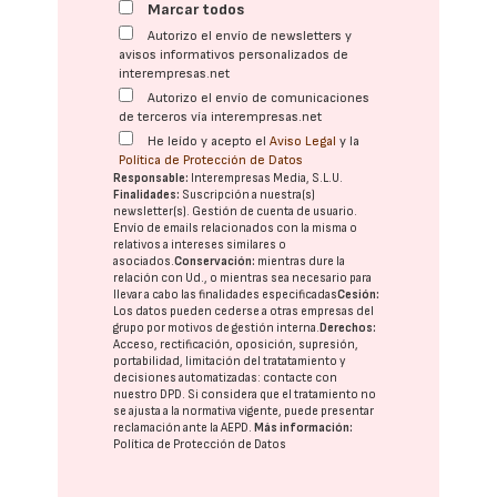
Marcar todos
Autorizo el envío de newsletters y
avisos informativos personalizados de
interempresas.net
Autorizo el envío de comunicaciones
de terceros vía interempresas.net
He leído y acepto el
Aviso Legal
y la
Política de Protección de Datos
Responsable:
Interempresas Media, S.L.U.
Finalidades:
Suscripción a nuestra(s)
newsletter(s). Gestión de cuenta de usuario.
Envío de emails relacionados con la misma o
relativos a intereses similares o
asociados.
Conservación:
mientras dure la
relación con Ud., o mientras sea necesario para
llevar a cabo las finalidades especificadas
Cesión:
Los datos pueden cederse a otras
empresas del
grupo
por motivos de gestión interna.
Derechos:
Acceso, rectificación, oposición, supresión,
portabilidad, limitación del tratatamiento y
decisiones automatizadas:
contacte con
nuestro DPD
. Si considera que el tratamiento no
se ajusta a la normativa vigente, puede presentar
reclamación ante la
AEPD
.
Más información:
Política de Protección de Datos