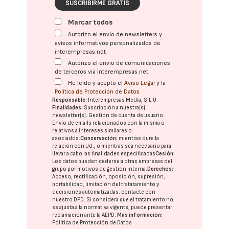
SUSCRIBIRME GRATIS
Marcar todos
Autorizo el envío de newsletters y
avisos informativos personalizados de
interempresas.net
Autorizo el envío de comunicaciones
de terceros vía interempresas.net
He leído y acepto el
Aviso Legal
y la
Política de Protección de Datos
Responsable:
Interempresas Media, S.L.U.
Finalidades:
Suscripción a nuestra(s)
newsletter(s). Gestión de cuenta de usuario.
Envío de emails relacionados con la misma o
relativos a intereses similares o
asociados.
Conservación:
mientras dure la
relación con Ud., o mientras sea necesario para
llevar a cabo las finalidades especificadas
Cesión:
Los datos pueden cederse a otras
empresas del
grupo
por motivos de gestión interna.
Derechos:
Acceso, rectificación, oposición, supresión,
portabilidad, limitación del tratatamiento y
decisiones automatizadas:
contacte con
nuestro DPD
. Si considera que el tratamiento no
se ajusta a la normativa vigente, puede presentar
reclamación ante la
AEPD
.
Más información:
Política de Protección de Datos