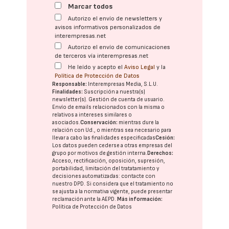
Marcar todos
Autorizo el envío de newsletters y
avisos informativos personalizados de
interempresas.net
Autorizo el envío de comunicaciones
de terceros vía interempresas.net
He leído y acepto el
Aviso Legal
y la
Política de Protección de Datos
Responsable:
Interempresas Media, S.L.U.
Finalidades:
Suscripción a nuestra(s)
newsletter(s). Gestión de cuenta de usuario.
Envío de emails relacionados con la misma o
relativos a intereses similares o
asociados.
Conservación:
mientras dure la
relación con Ud., o mientras sea necesario para
llevar a cabo las finalidades especificadas
Cesión:
Los datos pueden cederse a otras
empresas del
grupo
por motivos de gestión interna.
Derechos:
Acceso, rectificación, oposición, supresión,
portabilidad, limitación del tratatamiento y
decisiones automatizadas:
contacte con
nuestro DPD
. Si considera que el tratamiento no
se ajusta a la normativa vigente, puede presentar
reclamación ante la
AEPD
.
Más información:
Política de Protección de Datos