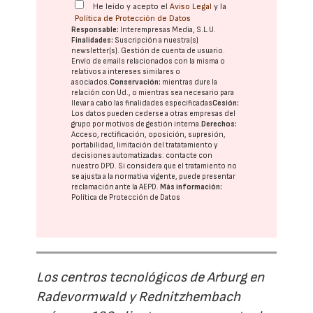
He leído y acepto el
Aviso Legal
y la
Política de Protección de Datos
Responsable:
Interempresas Media, S.L.U.
Finalidades:
Suscripción a nuestra(s)
newsletter(s). Gestión de cuenta de usuario.
Envío de emails relacionados con la misma o
relativos a intereses similares o
asociados.
Conservación:
mientras dure la
relación con Ud., o mientras sea necesario para
llevar a cabo las finalidades especificadas
Cesión:
Los datos pueden cederse a otras
empresas del
grupo
por motivos de gestión interna.
Derechos:
Acceso, rectificación, oposición, supresión,
portabilidad, limitación del tratatamiento y
decisiones automatizadas:
contacte con
nuestro DPD
. Si considera que el tratamiento no
se ajusta a la normativa vigente, puede presentar
reclamación ante la
AEPD
.
Más información:
Política de Protección de Datos
Los centros tecnológicos de Arburg en
Radevormwald y Rednitzhembach