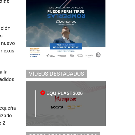
idido
cción
us
l nuevo
mnexus
a la
VÍDEOS DESTACADOS
pedidos
EQUIPLAST 2026
pequeña
lizado
e 2