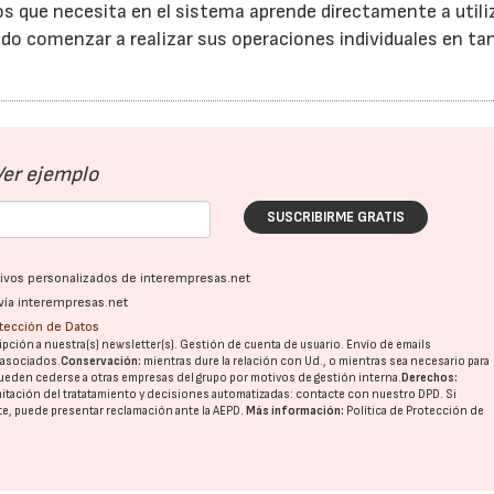
os que necesita en el sistema aprende directamente a utiliz
do comenzar a realizar sus operaciones individuales en ta
Ver ejemplo
SUSCRIBIRME GRATIS
ativos personalizados de interempresas.net
vía interempresas.net
otección de Datos
pción a nuestra(s) newsletter(s). Gestión de cuenta de usuario. Envío de emails
o asociados.
Conservación:
mientras dure la relación con Ud., o mientras sea necesario para
ueden cederse a otras
empresas del grupo
por motivos de gestión interna.
Derechos:
imitación del tratatamiento y decisiones automatizadas:
contacte con nuestro DPD
. Si
nte, puede presentar reclamación ante la
AEPD
.
Más información:
Política de Protección de