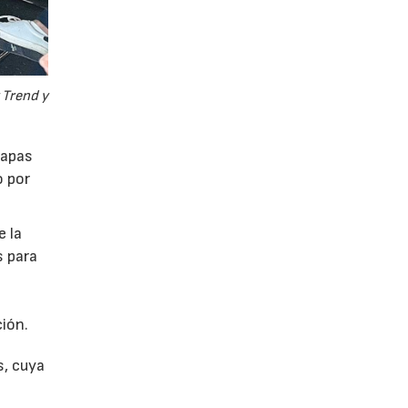
 Trend y
tapas
o por
e la
s para
ión.
s, cuya