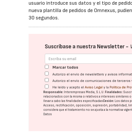
usuario introduce sus datos y el tipo de pedid
nueva plantilla de pedidos de Omnexus, pudien
30 segundos.
Suscríbase a nuestra Newsletter -
Marcar todos
Autorizo el envío de newsletters y avisos inform
Autorizo el envío de comunicaciones de terceros 
He leído y acepto el
Aviso Legal
y la
Política de Pr
Responsable:
Interempresas Media, S.L.U.
Finalidades:
Suscri
relacionados con la misma o relativos a intereses similares 
llevar a cabo las finalidades especificadas
Cesión:
Los datos p
Acceso, rectificación, oposición, supresión, portabilidad, l
considera que el tratamiento no se ajusta a la normativa vige
Datos