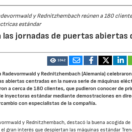
Radevormwald y Rednitzhembach reúnen a 180 cliente
ctricas estándar
 las jornadas de puertas abiertas 
1042
n Radevormwald y Rednitzhembach (Alemania) celebraron
tas abiertas centradas en la nueva serie de máquinas eléc
23/07/2026
30/07/2026
ron a cerca de 180 clientes, que pudieron conocer de pr
de inyectoras estándar mediante demostraciones en dire
rcambio con especialistas de la compañía.
evormwald y Rednitzhembach, destacó la buena acogida de 
el gran interés que despiertan las máquinas estándar Tren