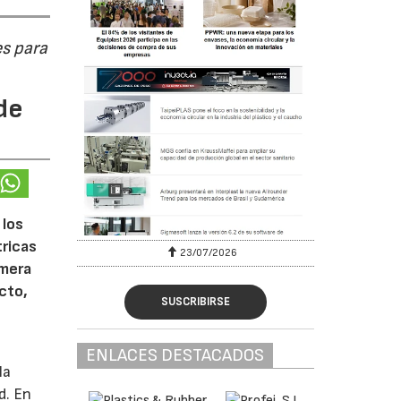
s para
de
 los
tricas
23/07/2026
imera
cto,
SUSCRIBIRSE
ENLACES DESTACADOS
la
d. En