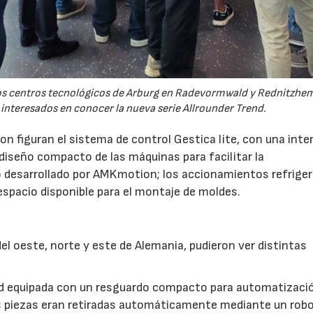
 los centros tecnológicos de Arburg en Radevormwald y Rednitzh
 interesados en conocer la nueva serie Allrounder Trend.
n figuran el sistema de control Gestica lite, con una inte
 diseño compacto de las máquinas para facilitar la
 desarrollado por AMKmotion; los accionamientos refrige
 espacio disponible para el montaje de moldes.
l oeste, norte y este de Alemania, pudieron ver distintas
nd equipada con un resguardo compacto para automatizaci
s piezas eran retiradas automáticamente mediante un robot