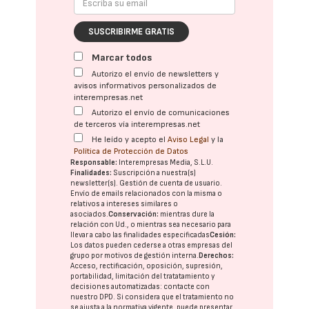
SUSCRIBIRME GRATIS
Marcar todos
Autorizo el envío de newsletters y
avisos informativos personalizados de
interempresas.net
Autorizo el envío de comunicaciones
de terceros vía interempresas.net
He leído y acepto el
Aviso Legal
y la
Política de Protección de Datos
Responsable:
Interempresas Media, S.L.U.
Finalidades:
Suscripción a nuestra(s)
newsletter(s). Gestión de cuenta de usuario.
Envío de emails relacionados con la misma o
relativos a intereses similares o
asociados.
Conservación:
mientras dure la
relación con Ud., o mientras sea necesario para
llevar a cabo las finalidades especificadas
Cesión:
Los datos pueden cederse a otras
empresas del
grupo
por motivos de gestión interna.
Derechos:
Acceso, rectificación, oposición, supresión,
portabilidad, limitación del tratatamiento y
decisiones automatizadas:
contacte con
nuestro DPD
. Si considera que el tratamiento no
se ajusta a la normativa vigente, puede presentar