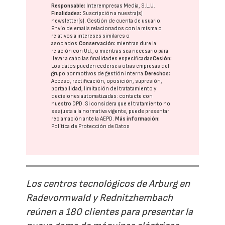
Responsable:
Interempresas Media, S.L.U.
Finalidades:
Suscripción a nuestra(s)
newsletter(s). Gestión de cuenta de usuario.
Envío de emails relacionados con la misma o
relativos a intereses similares o
asociados.
Conservación:
mientras dure la
relación con Ud., o mientras sea necesario para
llevar a cabo las finalidades especificadas
Cesión:
Los datos pueden cederse a otras
empresas del
grupo
por motivos de gestión interna.
Derechos:
Acceso, rectificación, oposición, supresión,
portabilidad, limitación del tratatamiento y
decisiones automatizadas:
contacte con
nuestro DPD
. Si considera que el tratamiento no
se ajusta a la normativa vigente, puede presentar
reclamación ante la
AEPD
.
Más información:
Política de Protección de Datos
Los centros tecnológicos de Arburg en
Radevormwald y Rednitzhembach
reúnen a 180 clientes para presentar la