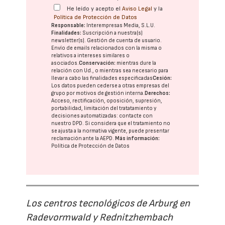
He leído y acepto el
Aviso Legal
y la
Política de Protección de Datos
Responsable:
Interempresas Media, S.L.U.
Finalidades:
Suscripción a nuestra(s)
newsletter(s). Gestión de cuenta de usuario.
Envío de emails relacionados con la misma o
relativos a intereses similares o
asociados.
Conservación:
mientras dure la
relación con Ud., o mientras sea necesario para
llevar a cabo las finalidades especificadas
Cesión:
Los datos pueden cederse a otras
empresas del
grupo
por motivos de gestión interna.
Derechos:
Acceso, rectificación, oposición, supresión,
portabilidad, limitación del tratatamiento y
decisiones automatizadas:
contacte con
nuestro DPD
. Si considera que el tratamiento no
se ajusta a la normativa vigente, puede presentar
reclamación ante la
AEPD
.
Más información:
Política de Protección de Datos
Los centros tecnológicos de Arburg en
Radevormwald y Rednitzhembach