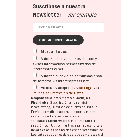
Suscríbase a nuestra
Newsletter -
Ver ejemplo
SUSCRIBIRME GRATIS
Marcar todos
Autorizo el envío de newsletters y
avisos informativos personalizados de
interempresas.net
Autorizo el envío de comunicaciones
de terceros vía interempresas.net
He leído y acepto el
Aviso Legal
y la
Política de Protección de Datos
Responsable:
Interempresas Media, S.L.U.
Finalidades:
Suscripción a nuestra(s)
newsletter(s). Gestión de cuenta de usuario.
Envío de emails relacionados con la misma o
relativos a intereses similares o
asociados.
Conservación:
mientras dure la
relación con Ud., o mientras sea necesario para
llevar a cabo las finalidades especificadas
Cesión:
Los datos pueden cederse a otras
empresas del