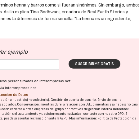
 términos henna y barros como si fueran sinónimos. Sin embargo, ambo
. Así lo explica Tina Godhwani, creadora de Real Earth Stories y
me esta diferencia de forma sencilla: "La henna es un ingrediente,
Ver ejemplo
SUSCRIBIRME GRATIS
ativos personalizados de interempresas.net
vía interempresas.net
otección de Datos
pción a nuestra(s) newsletter(s). Gestión de cuenta de usuario. Envío de emails
o asociados.
Conservación:
mientras dure la relación con Ud., o mientras sea necesario para
ueden cederse a otras
empresas del grupo
por motivos de gestión interna.
Derechos:
imitación del tratatamiento y decisiones automatizadas:
contacte con nuestro DPD
. Si
nte, puede presentar reclamación ante la
AEPD
.
Más información:
Política de Protección de