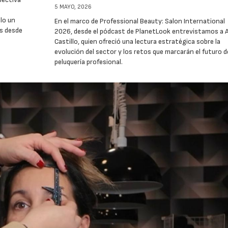
5 MAYO, 2026
olo un
En el marco de Professional Beauty: Salon International
as desde
2026, desde el pódcast de PlanetLook entrevistamos a A
Castillo, quien ofreció una lectura estratégica sobre la
evolución del sector y los retos que marcarán el futuro de
peluquería profesional.