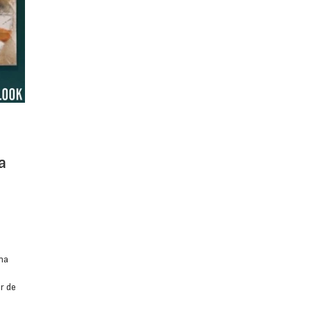
a
ha
r de