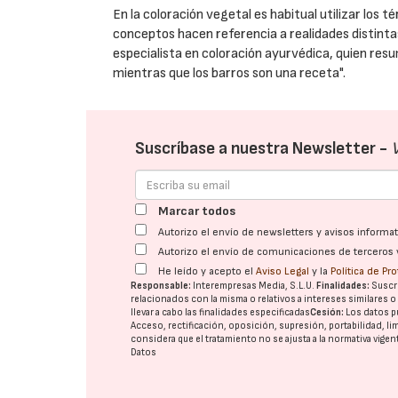
En la coloración vegetal es habitual utilizar los
conceptos hacen referencia a realidades distintas
especialista en coloración ayurvédica, quien resu
mientras que los barros son una receta".
Suscríbase a nuestra Newsletter -
Marcar todos
Autorizo el envío de newsletters y avisos inform
Autorizo el envío de comunicaciones de terceros 
He leído y acepto el
Aviso Legal
y la
Política de Pr
Responsable:
Interempresas Media, S.L.U.
Finalidades:
Suscri
relacionados con la misma o relativos a intereses similares 
llevar a cabo las finalidades especificadas
Cesión:
Los datos p
Acceso, rectificación, oposición, supresión, portabilidad, l
considera que el tratamiento no se ajusta a la normativa vige
Datos