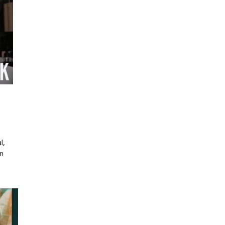
l,
un