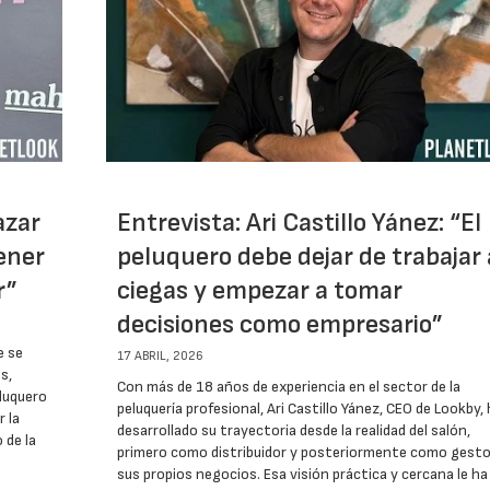
azar
Entrevista: Ari Castillo Yánez: “El
ener
peluquero debe dejar de trabajar 
r”
ciegas y empezar a tomar
decisiones como empresario”
e se
17 ABRIL, 2026
s,
Con más de 18 años de experiencia en el sector de la
eluquero
peluquería profesional, Ari Castillo Yánez, CEO de Lookby, 
r la
desarrollado su trayectoria desde la realidad del salón,
 de la
primero como distribuidor y posteriormente como gesto
sus propios negocios. Esa visión práctica y cercana le ha