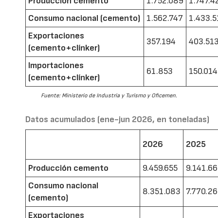
Producción cemento
1.752.089
1.747.4
Consumo nacional (cemento)
1.562.747
1.433.5
Exportaciones
357.194
403.51
(cemento+clínker)
Importaciones
61.853
150.014
(cemento+clínker)
Fuente: Ministerio de Industria y Turismo y Oficemen.
Datos acumulados (ene-jun 2026, en toneladas)
2026
2025
Producción cemento
9.459.655
9.141.6
Consumo nacional
8.351.083
7.770.2
(cemento)
Exportaciones