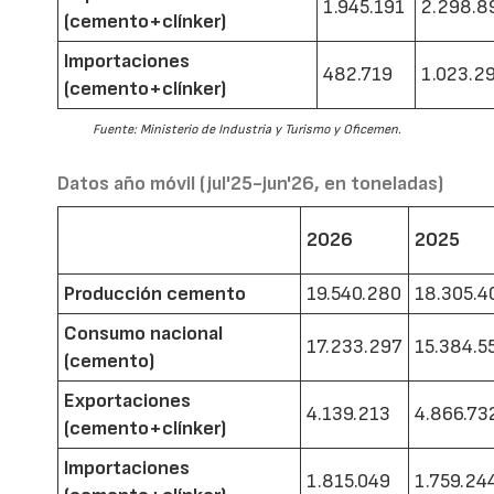
1.945.191
2.298.8
(cemento+clínker)
Importaciones
482.719
1.023.2
(cemento+clínker)
Fuente: Ministerio de Industria y Turismo y Oficemen.
Datos año móvil (jul'25-jun'26, en toneladas)
2026
2025
Producción cemento
19.540.280
18.305.4
Consumo nacional
17.233.297
15.384.5
(cemento)
Exportaciones
4.139.213
4.866.73
(cemento+clínker)
Importaciones
1.815.049
1.759.24