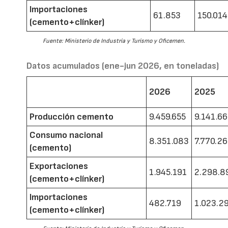
Importaciones
61.853
150.014
(cemento+clínker)
Fuente: Ministerio de Industria y Turismo y Oficemen.
Datos acumulados (ene-jun 2026, en toneladas)
2026
2025
Producción cemento
9.459.655
9.141.6
Consumo nacional
8.351.083
7.770.2
(cemento)
Exportaciones
1.945.191
2.298.8
(cemento+clínker)
Importaciones
482.719
1.023.2
(cemento+clínker)