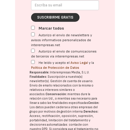
SUSCRIBIRME GRATIS
Marcar todos
Autorizo el envío de newsletters y
avisos informativos personalizados de
interempresas.net
Autorizo el envío de comunicaciones
de terceros vía interempresas.net
He leído y acepto el
Aviso Legal
y la
Política de Protección de Datos
Responsable:
Interempresas Media, S.L.U.
Finalidades:
Suscripción a nuestra(s)
newsletter(s). Gestión de cuenta de usuario.
Envío de emails relacionados con la misma o
relativos a intereses similares o
asociados.
Conservación:
mientras dure la
relación con Ud., o mientras sea necesario para
llevar a cabo las finalidades especificadas
Cesión:
Los datos pueden cederse a otras
empresas del
grupo
por motivos de gestión interna.
Derechos:
Acceso, rectificación, oposición, supresión,
portabilidad, limitación del tratatamiento y
decisiones automatizadas:
contacte con
nuestro DPD
. Si considera que el tratamiento no