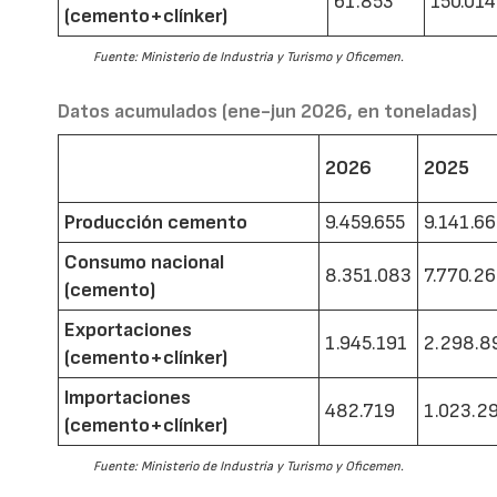
61.853
150.014
(cemento+clínker)
Fuente: Ministerio de Industria y Turismo y Oficemen.
Datos acumulados (ene-jun 2026, en toneladas)
2026
2025
Producción cemento
9.459.655
9.141.6
Consumo nacional
8.351.083
7.770.2
(cemento)
Exportaciones
1.945.191
2.298.8
(cemento+clínker)
Importaciones
482.719
1.023.2
(cemento+clínker)
Fuente: Ministerio de Industria y Turismo y Oficemen.