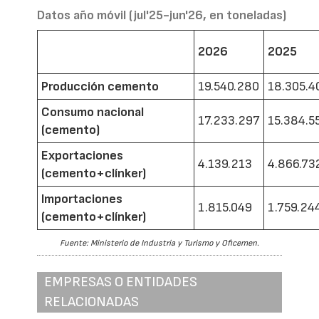
Datos año móvil (jul'25-jun'26, en toneladas)
2026
2025
Producción cemento
19.540.280
18.305.4
Consumo nacional
17.233.297
15.384.5
(cemento)
Exportaciones
4.139.213
4.866.73
(cemento+clínker)
Importaciones
1.815.049
1.759.24
(cemento+clínker)
Fuente: Ministerio de Industria y Turismo y Oficemen.
EMPRESAS O ENTIDADES
RELACIONADAS