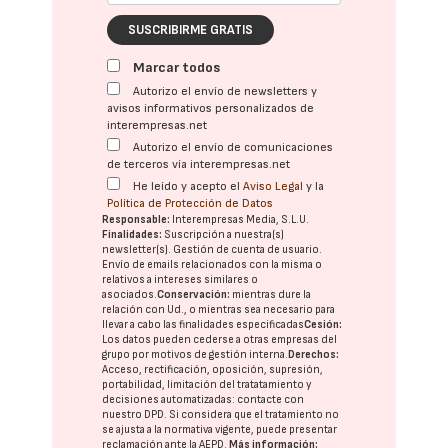
SUSCRIBIRME GRATIS
Marcar todos
Autorizo el envío de newsletters y
avisos informativos personalizados de
interempresas.net
Autorizo el envío de comunicaciones
de terceros vía interempresas.net
He leído y acepto el
Aviso Legal
y la
Política de Protección de Datos
Responsable:
Interempresas Media, S.L.U.
Finalidades:
Suscripción a nuestra(s)
newsletter(s). Gestión de cuenta de usuario.
Envío de emails relacionados con la misma o
relativos a intereses similares o
asociados.
Conservación:
mientras dure la
relación con Ud., o mientras sea necesario para
llevar a cabo las finalidades especificadas
Cesión:
Los datos pueden cederse a otras
empresas del
grupo
por motivos de gestión interna.
Derechos:
Acceso, rectificación, oposición, supresión,
portabilidad, limitación del tratatamiento y
decisiones automatizadas:
contacte con
nuestro DPD
. Si considera que el tratamiento no
se ajusta a la normativa vigente, puede presentar
reclamación ante la
AEPD
.
Más información: