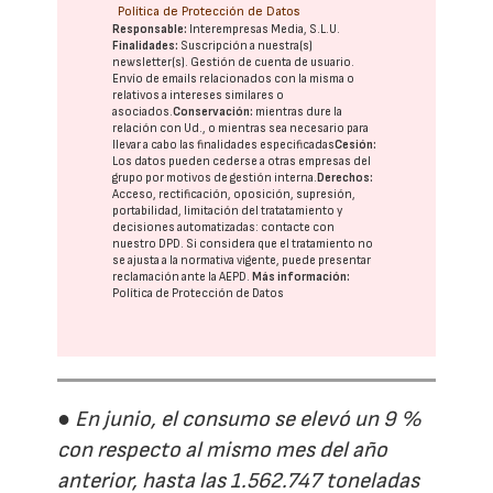
Política de Protección de Datos
Responsable:
Interempresas Media, S.L.U.
Finalidades:
Suscripción a nuestra(s)
newsletter(s). Gestión de cuenta de usuario.
Envío de emails relacionados con la misma o
relativos a intereses similares o
asociados.
Conservación:
mientras dure la
relación con Ud., o mientras sea necesario para
llevar a cabo las finalidades especificadas
Cesión:
Los datos pueden cederse a otras
empresas del
grupo
por motivos de gestión interna.
Derechos:
Acceso, rectificación, oposición, supresión,
portabilidad, limitación del tratatamiento y
decisiones automatizadas:
contacte con
nuestro DPD
. Si considera que el tratamiento no
se ajusta a la normativa vigente, puede presentar
reclamación ante la
AEPD
.
Más información:
Política de Protección de Datos
● En junio, el consumo se elevó un 9 %
con respecto al mismo mes del año
anterior, hasta las 1.562.747 toneladas