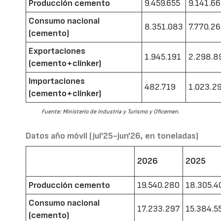
Producción cemento
9.459.655
9.141.6
Consumo nacional
8.351.083
7.770.2
(cemento)
Exportaciones
1.945.191
2.298.8
(cemento+clínker)
Importaciones
482.719
1.023.2
(cemento+clínker)
Fuente: Ministerio de Industria y Turismo y Oficemen.
Datos año móvil (jul'25-jun'26, en toneladas)
2026
2025
Producción cemento
19.540.280
18.305.4
Consumo nacional
17.233.297
15.384.5
(cemento)