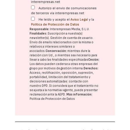
interempresas.net
Autorizo el envío de comunicaciones
de terceros vía interempresas.net
He leído y acepto el
Aviso Legal
y la
Política de Protección de Datos
Responsable:
Interempresas Media, S.L.U.
Finalidades:
Suscripción a nuestra(s)
newsletter(s). Gestión de cuenta de usuario.
Envío de emails relacionados con la misma o
relativos a intereses similares o
asociados.
Conservación:
mientras dure la
relación con Ud., o mientras sea necesario para
llevar a cabo las finalidades especificadas
Cesión:
Los datos pueden cederse a otras
empresas del
grupo
por motivos de gestión interna.
Derechos:
Acceso, rectificación, oposición, supresión,
portabilidad, limitación del tratatamiento y
decisiones automatizadas:
contacte con
nuestro DPD
. Si considera que el tratamiento no
se ajusta a la normativa vigente, puede presentar
reclamación ante la
AEPD
.
Más información:
Política de Protección de Datos