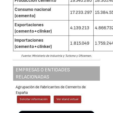
Producción cemento
19.540.280
18.305.4
Consumo nacional
17.233.297
15.384.5
(cemento)
Exportaciones
4.139.213
4.866.73
(cemento+clínker)
Importaciones
1.815.049
1.759.24
(cemento+clínker)
Fuente: Ministerio de Industria y Turismo y Oficemen.
EMPRESAS O ENTIDADES
RELACIONADAS
Agrupación de Fabricantes de Cemento de
España
Solicitar información
Ver stand virtual