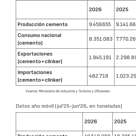
2026
2025
Producción cemento
9.459.655
9.141.6
Consumo nacional
8.351.083
7.770.2
(cemento)
Exportaciones
1.945.191
2.298.8
(cemento+clínker)
Importaciones
482.719
1.023.2
(cemento+clínker)
Fuente: Ministerio de Industria y Turismo y Oficemen.
Datos año móvil (jul'25-jun'26, en toneladas)
2026
2025