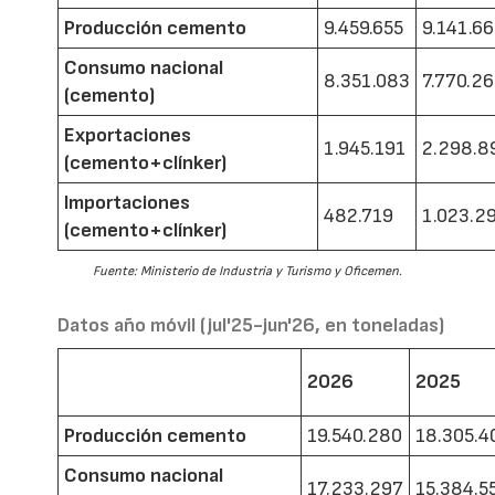
Producción cemento
9.459.655
9.141.6
Consumo nacional
8.351.083
7.770.2
(cemento)
Exportaciones
1.945.191
2.298.8
(cemento+clínker)
Importaciones
482.719
1.023.2
(cemento+clínker)
Fuente: Ministerio de Industria y Turismo y Oficemen.
Datos año móvil (jul'25-jun'26, en toneladas)
2026
2025
Producción cemento
19.540.280
18.305.4
Consumo nacional
17.233.297
15.384.5