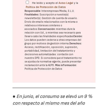
He leído y acepto el
Aviso Legal
y la
Política de Protección de Datos
Responsable:
Interempresas Media, S.L.U.
Finalidades:
Suscripción a nuestra(s)
newsletter(s). Gestión de cuenta de usuario.
Envío de emails relacionados con la misma o
relativos a intereses similares o
asociados.
Conservación:
mientras dure la
relación con Ud., o mientras sea necesario para
llevar a cabo las finalidades especificadas
Cesión:
Los datos pueden cederse a otras
empresas del
grupo
por motivos de gestión interna.
Derechos:
Acceso, rectificación, oposición, supresión,
portabilidad, limitación del tratatamiento y
decisiones automatizadas:
contacte con
nuestro DPD
. Si considera que el tratamiento no
se ajusta a la normativa vigente, puede presentar
reclamación ante la
AEPD
.
Más información:
Política de Protección de Datos
● En junio, el consumo se elevó un 9 %
con respecto al mismo mes del año