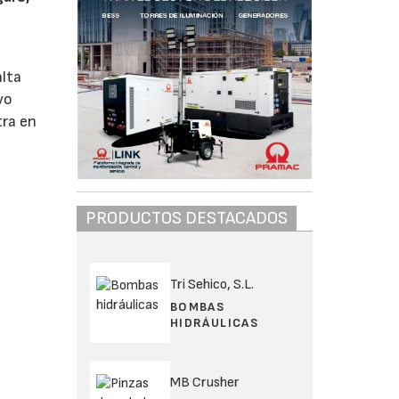
alta
vo
tra en
PRODUCTOS DESTACADOS
Tri Sehico, S.L.
BOMBAS
HIDRÁULICAS
MB Crusher