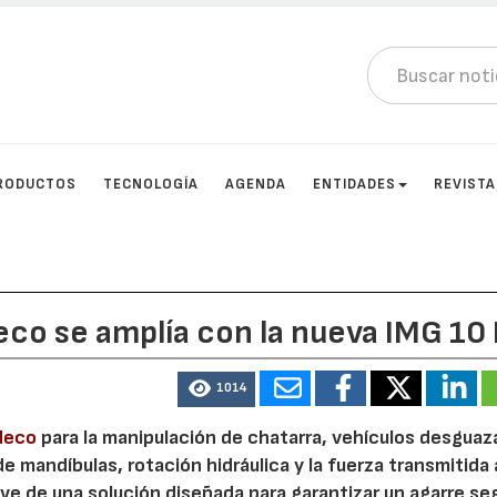
RODUCTOS
TECNOLOGÍA
AGENDA
ENTIDADES
REVIST
eco se amplía con la nueva IMG 10
1014
deco
para la manipulación de chatarra, vehículos desguaz
mandíbulas, rotación hidráulica y la fuerza transmitida 
ve de una solución diseñada para garantizar un agarre se