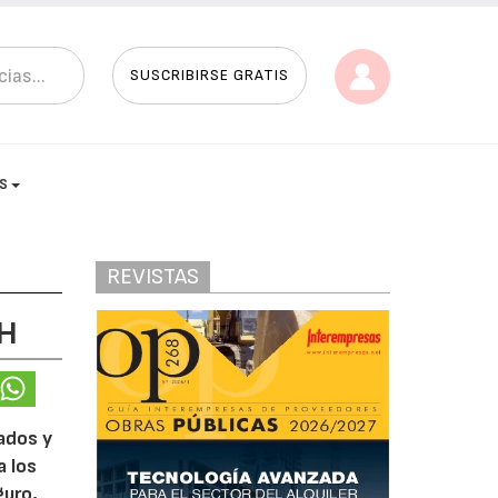
SUSCRIBIRSE GRATIS
AS
REVISTAS
 H
ados y
a los
guro,