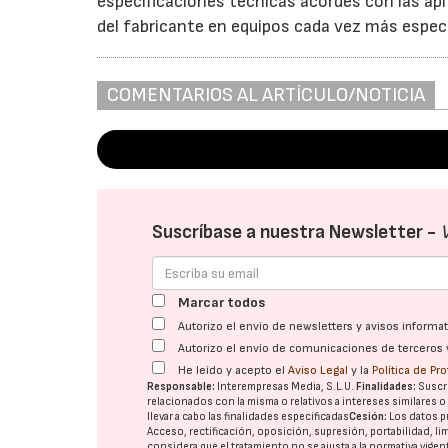
especificaciones técnicas acordes con las ap
del fabricante en equipos cada vez más especia
COMENTARIOS AL ARTÍCULO/NOTICIA
Suscríbase a nuestra Newsletter -
Marcar todos
Autorizo el envío de newsletters y avisos inform
Autorizo el envío de comunicaciones de terceros 
He leído y acepto el
Aviso Legal
y la
Política de Pr
Responsable:
Interempresas Media, S.L.U.
Finalidades:
Suscri
relacionados con la misma o relativos a intereses similares 
llevar a cabo las finalidades especificadas
Cesión:
Los datos p
Acceso, rectificación, oposición, supresión, portabilidad, l
considera que el tratamiento no se ajusta a la normativa vige