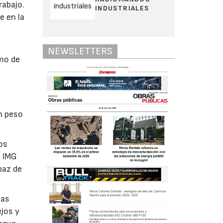
rabajo.
INDUSTRIALES
e en la
NEWSLETTERS
imo de
n peso
os
a IMG
paz de
las
ejos y