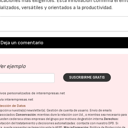
licaciones más exigentes. Esta innovación confirma el en
lizados, versátiles y orientados a la productividad.
28/07/2026
30/07/2026
Deja un comentario
Ver ejemplo
SUSCRIBIRME GRATIS
ativos personalizados de interempresas.net
vía interempresas.net
otección de Datos
pción a nuestra(s) newsletter(s). Gestión de cuenta de usuario. Envío de emails
o asociados.
Conservación:
mientras dure la relación con Ud., o mientras sea necesario para
ueden cederse a otras
empresas del grupo
por motivos de gestión interna.
Derechos:
imitación del tratatamiento y decisiones automatizadas:
contacte con nuestro DPD
. Si
nte, puede presentar reclamación ante la
AEPD
.
Más información:
Política de Protección de