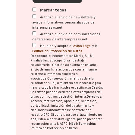
Marcar todos
Autorizo el envío de newsletters y
avisos informativos personalizados de
interempresas.net
Autorizo el envío de comunicaciones
de terceros vía interempresas.net
He leído y acepto el
Aviso Legal
y la
Política de Protección de Datos
Responsable:
Interempresas Media, S.L.U.
Finalidades:
Suscripción a nuestra(s)
newsletter(s). Gestión de cuenta de usuario.
Envío de emails relacionados con la misma o
relativos a intereses similares o
asociados.
Conservación:
mientras dure la
relación con Ud., o mientras sea necesario para
llevar a cabo las finalidades especificadas
Cesión:
Los datos pueden cederse a otras
empresas del
grupo
por motivos de gestión interna.
Derechos:
Acceso, rectificación, oposición, supresión,
portabilidad, limitación del tratatamiento y
decisiones automatizadas:
contacte con
nuestro DPD
. Si considera que el tratamiento no
se ajusta a la normativa vigente, puede presentar
reclamación ante la
AEPD
.
Más información:
Política de Protección de Datos