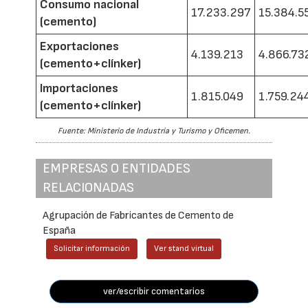
Consumo nacional
17.233.297
15.384.5
(cemento)
Exportaciones
4.139.213
4.866.73
(cemento+clínker)
Importaciones
1.815.049
1.759.24
(cemento+clínker)
Fuente: Ministerio de Industria y Turismo y Oficemen.
EMPRESAS O ENTIDADES
RELACIONADAS
Agrupación de Fabricantes de Cemento de
España
Solicitar información
Ver stand virtual
ver/escribir comentarios