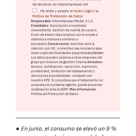
de terceros vía interempresas.net
He leído y acepto el
Aviso Legal
y la
Política de Protección de Datos
Responsable:
Interempresas Media, S.L.U.
Finalidades:
Suscripción a nuestra(s)
newsletter(s). Gestión de cuenta de usuario.
Envío de emails relacionados con la misma o
relativos a intereses similares o
asociados.
Conservación:
mientras dure la
relación con Ud., o mientras sea necesario para
llevar a cabo las finalidades especificadas
Cesión:
Los datos pueden cederse a otras
empresas del
grupo
por motivos de gestión interna.
Derechos:
Acceso, rectificación, oposición, supresión,
portabilidad, limitación del tratatamiento y
decisiones automatizadas:
contacte con
nuestro DPD
. Si considera que el tratamiento no
se ajusta a la normativa vigente, puede presentar
reclamación ante la
AEPD
.
Más información:
Política de Protección de Datos
● En junio, el consumo se elevó un 9 %