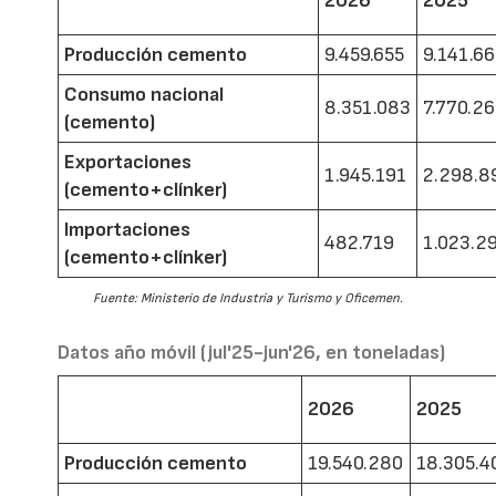
2026
2025
Producción cemento
9.459.655
9.141.6
Consumo nacional
8.351.083
7.770.2
(cemento)
Exportaciones
1.945.191
2.298.8
(cemento+clínker)
Importaciones
482.719
1.023.2
(cemento+clínker)
Fuente: Ministerio de Industria y Turismo y Oficemen.
Datos año móvil (jul'25-jun'26, en toneladas)
2026
2025
Producción cemento
19.540.280
18.305.4