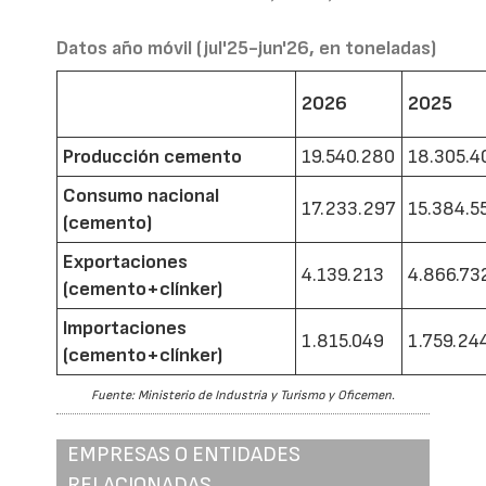
Datos año móvil (jul'25-jun'26, en toneladas)
2026
2025
Producción cemento
19.540.280
18.305.4
Consumo nacional
17.233.297
15.384.5
(cemento)
Exportaciones
4.139.213
4.866.73
(cemento+clínker)
Importaciones
1.815.049
1.759.24
(cemento+clínker)
Fuente: Ministerio de Industria y Turismo y Oficemen.
EMPRESAS O ENTIDADES
RELACIONADAS