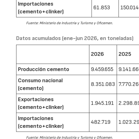
Importaciones
61.853
150.014
(cemento+clínker)
Fuente: Ministerio de Industria y Turismo y Oficemen.
Datos acumulados (ene-jun 2026, en toneladas)
2026
2025
Producción cemento
9.459.655
9.141.6
Consumo nacional
8.351.083
7.770.2
(cemento)
Exportaciones
1.945.191
2.298.8
(cemento+clínker)
Importaciones
482.719
1.023.2
(cemento+clínker)
Fuente: Ministerio de Industria y Turismo y Oficemen.