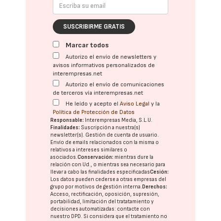
SUSCRIBIRME GRATIS
Marcar todos
Autorizo el envío de newsletters y
avisos informativos personalizados de
interempresas.net
Autorizo el envío de comunicaciones
de terceros vía interempresas.net
He leído y acepto el
Aviso Legal
y la
Política de Protección de Datos
Responsable:
Interempresas Media, S.L.U.
Finalidades:
Suscripción a nuestra(s)
newsletter(s). Gestión de cuenta de usuario.
Envío de emails relacionados con la misma o
relativos a intereses similares o
asociados.
Conservación:
mientras dure la
relación con Ud., o mientras sea necesario para
llevar a cabo las finalidades especificadas
Cesión:
Los datos pueden cederse a otras
empresas del
grupo
por motivos de gestión interna.
Derechos:
Acceso, rectificación, oposición, supresión,
portabilidad, limitación del tratatamiento y
decisiones automatizadas:
contacte con
nuestro DPD
. Si considera que el tratamiento no