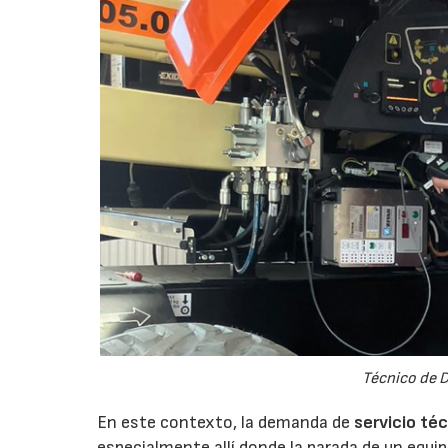
Técnico de D
En este contexto, la demanda de
servicio té
especialmente allí donde la parada de un equi