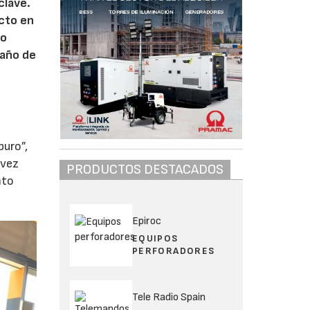
clave.
ecto en
co
 año de
puro”,
 vez
PRODUCTOS DESTACADOS
nto
Epiroc
EQUIPOS
PERFORADORES
Tele Radio Spain