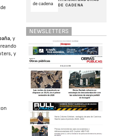
DE CADENA
 de
NEWSLETTERS
spaña
, y
creando
ters, y
con