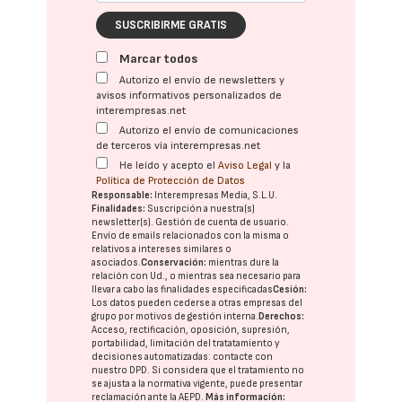
SUSCRIBIRME GRATIS
Marcar todos
Autorizo el envío de newsletters y
avisos informativos personalizados de
interempresas.net
Autorizo el envío de comunicaciones
de terceros vía interempresas.net
He leído y acepto el
Aviso Legal
y la
Política de Protección de Datos
Responsable:
Interempresas Media, S.L.U.
Finalidades:
Suscripción a nuestra(s)
newsletter(s). Gestión de cuenta de usuario.
Envío de emails relacionados con la misma o
relativos a intereses similares o
asociados.
Conservación:
mientras dure la
relación con Ud., o mientras sea necesario para
llevar a cabo las finalidades especificadas
Cesión:
Los datos pueden cederse a otras
empresas del
grupo
por motivos de gestión interna.
Derechos:
Acceso, rectificación, oposición, supresión,
portabilidad, limitación del tratatamiento y
decisiones automatizadas:
contacte con
nuestro DPD
. Si considera que el tratamiento no
se ajusta a la normativa vigente, puede presentar
reclamación ante la
AEPD
.
Más información: