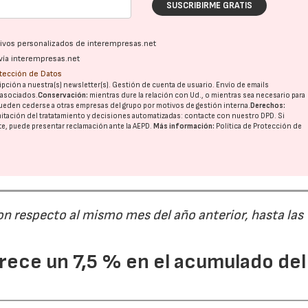
SUSCRIBIRME GRATIS
ativos personalizados de interempresas.net
vía interempresas.net
otección de Datos
pción a nuestra(s) newsletter(s). Gestión de cuenta de usuario. Envío de emails
o asociados.
Conservación:
mientras dure la relación con Ud., o mientras sea necesario para
ueden cederse a otras
empresas del grupo
por motivos de gestión interna.
Derechos:
imitación del tratatamiento y decisiones automatizadas:
contacte con nuestro DPD
. Si
nte, puede presentar reclamación ante la
AEPD
.
Más información:
Política de Protección de
on respecto al mismo mes del año anterior, hasta las
ece un 7,5 % en el acumulado del