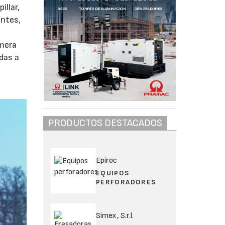
illar,
entes,
imera
das a
a
PRODUCTOS DESTACADOS
Epiroc
EQUIPOS
PERFORADORES
Simex, S.r.l.