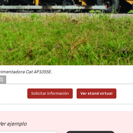
vimentadora Cat AP1055E.
AS
Solicitar información
Ver stand virtual
Ver ejemplo