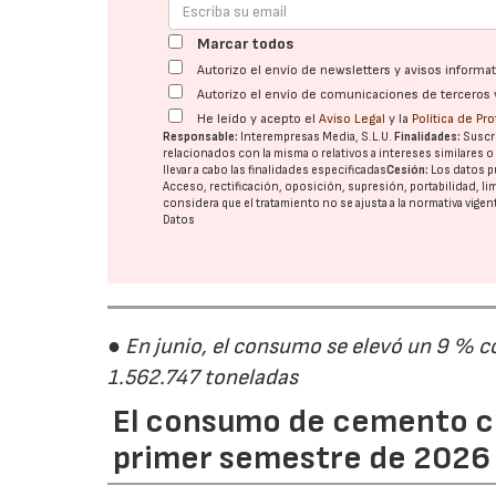
Marcar todos
Autorizo el envío de newsletters y avisos inform
Autorizo el envío de comunicaciones de terceros 
He leído y acepto el
Aviso Legal
y la
Política de Pr
Responsable:
Interempresas Media, S.L.U.
Finalidades:
Suscri
relacionados con la misma o relativos a intereses similares 
llevar a cabo las finalidades especificadas
Cesión:
Los datos p
Acceso, rectificación, oposición, supresión, portabilidad, l
considera que el tratamiento no se ajusta a la normativa vige
Datos
● En junio, el consumo se elevó un 9 % c
1.562.747 toneladas
El consumo de cemento cr
primer semestre de 2026