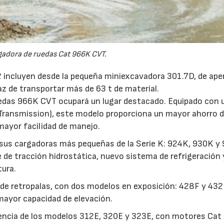
gadora de ruedas Cat 966K CVT.
 incluyen desde la pequeña miniexcavadora 301.7D, de ape
z de transportar más de 63 t de material.
ruedas 966K CVT ocupará un lugar destacado. Equipado con 
 Transmission), este modelo proporciona un mayor ahorro 
mayor facilidad de manejo.
 sus cargadoras más pequeñas de la Serie K: 924K, 930K y
 de tracción hidrostática, nuevo sistema de refrigeración 
tura.
 de retropalas, con dos modelos en exposición: 428F y 432F
mayor capacidad de elevación.
sencia de los modelos 312E, 320E y 323E, con motores Cat