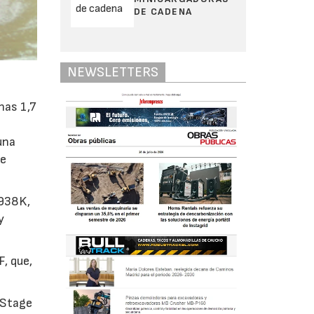
DE CADENA
NEWSLETTERS
nas 1,7
una
de
 938K,
y
, que,
 Stage