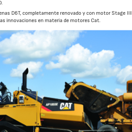
D.
denas D6T, completamente renovado y con motor Stage IIIB
mas innovaciones en materia de motores Cat.
28/07/2026
30/07/2026