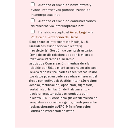
Autorizo el envío de newsletters y
avisos informativos personalizados de
interempresas.net
Autorizo el envío de comunicaciones
de terceros vía interempresas.net
He leído y acepto el
Aviso Legal
y la
Política de Protección de Datos
Responsable:
Interempresas Media, S.L.U.
Finalidades:
Suscripción a nuestra(s)
newsletter(s). Gestión de cuenta de usuario.
Envío de emails relacionados con la misma o
relativos a intereses similares o
asociados.
Conservación:
mientras dure la
relación con Ud., o mientras sea necesario para
llevar a cabo las finalidades especificadas
Cesión:
Los datos pueden cederse a otras
empresas del
grupo
por motivos de gestión interna.
Derechos:
Acceso, rectificación, oposición, supresión,
portabilidad, limitación del tratatamiento y
decisiones automatizadas:
contacte con
nuestro DPD
. Si considera que el tratamiento no
se ajusta a la normativa vigente, puede presentar
reclamación ante la
AEPD
.
Más información:
Política de Protección de Datos