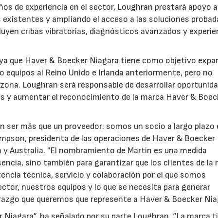
años de experiencia en el sector, Loughran prestará apoyo a
es existentes y ampliando el acceso a las soluciones probad
luyen cribas vibratorias, diagnósticos avanzados y experie
ya que Haver & Boecker Niagara tiene como objetivo expan
o equipos al Reino Unido e Irlanda anteriormente, pero no
zona. Loughran será responsable de desarrollar oportunid
tes y aumentar el reconocimiento de la marca Haver & Boec
n ser más que un proveedor: somos un socio a largo plazo 
ompson, presidenta de las operaciones de Haver & Boecker
a y Australia. "El nombramiento de Martin es una medida
encia, sino también para garantizar que los clientes de la 
encia técnica, servicio y colaboración por el que somos
ector, nuestros equipos y lo que se necesita para generar
erazgo que queremos que represente a Haver & Boecker Nia
 Niagara”, ha señalado por su parte Loughran. “La marca t