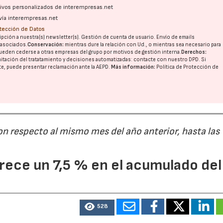
ativos personalizados de interempresas.net
vía interempresas.net
otección de Datos
30/07/2026
28/
pción a nuestra(s) newsletter(s). Gestión de cuenta de usuario. Envío de emails
o asociados.
Conservación:
mientras dure la relación con Ud., o mientras sea necesario para
ueden cederse a otras
empresas del grupo
por motivos de gestión interna.
Derechos:
imitación del tratatamiento y decisiones automatizadas:
contacte con nuestro DPD
. Si
nte, puede presentar reclamación ante la
AEPD
.
Más información:
Política de Protección de
on respecto al mismo mes del año anterior, hasta las
ece un 7,5 % en el acumulado del
528