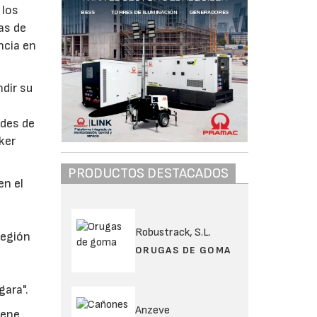
 los
as de
ncia en
dir su
ades de
ker
PRODUCTOS DESTACADOS
en el
Robustrack, S.L.
región
ORUGAS DE GOMA
gara".
Anzeve
iene