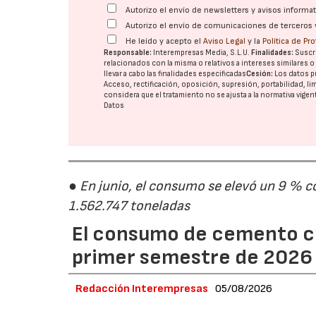
Autorizo el envío de newsletters y avisos inform
Autorizo el envío de comunicaciones de terceros 
He leído y acepto el
Aviso Legal
y la
Política de Pr
28/07/2026
Responsable:
Interempresas Media, S.L.U.
Finalidades:
Suscri
relacionados con la misma o relativos a intereses similares 
llevar a cabo las finalidades especificadas
Cesión:
Los datos p
Acceso, rectificación, oposición, supresión, portabilidad, l
considera que el tratamiento no se ajusta a la normativa vige
Datos
● En junio, el consumo se elevó un 9 % c
1.562.747 toneladas
El consumo de cemento cr
primer semestre de 2026
Redacción Interempresas
05/08/2026