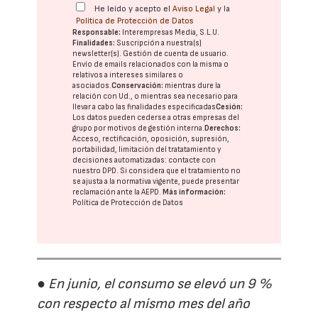
He leído y acepto el
Aviso Legal
y la
Política de Protección de Datos
Responsable:
Interempresas Media, S.L.U.
Finalidades:
Suscripción a nuestra(s)
newsletter(s). Gestión de cuenta de usuario.
Envío de emails relacionados con la misma o
relativos a intereses similares o
asociados.
Conservación:
mientras dure la
relación con Ud., o mientras sea necesario para
llevar a cabo las finalidades especificadas
Cesión:
Los datos pueden cederse a otras
empresas del
grupo
por motivos de gestión interna.
Derechos:
Acceso, rectificación, oposición, supresión,
portabilidad, limitación del tratatamiento y
decisiones automatizadas:
contacte con
nuestro DPD
. Si considera que el tratamiento no
se ajusta a la normativa vigente, puede presentar
reclamación ante la
AEPD
.
Más información:
Política de Protección de Datos
● En junio, el consumo se elevó un 9 %
con respecto al mismo mes del año