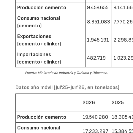
Producción cemento
9.459.655
9.141.6
Consumo nacional
8.351.083
7.770.2
(cemento)
Exportaciones
1.945.191
2.298.8
(cemento+clínker)
Importaciones
482.719
1.023.2
(cemento+clínker)
Fuente: Ministerio de Industria y Turismo y Oficemen.
Datos año móvil (jul'25-jun'26, en toneladas)
2026
2025
Producción cemento
19.540.280
18.305.4
Consumo nacional
17.233.297
15.384.5