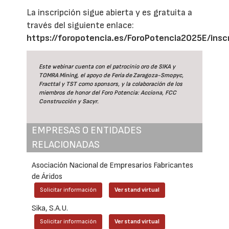
La inscripción sigue abierta y es gratuita a
través del siguiente enlace:
https://foropotencia.es/ForoPotencia2025E/insc
Este webinar cuenta con el patrocinio oro de
SIKA
y
TOMRA Mining
, el apoyo de
Feria de Zaragoza-Smopyc
,
Fracttal
y
TST
como sponsors, y la colaboración de los
miembros de honor del Foro Potencia:
Acciona
,
FCC
Construcción
y
Sacyr
.
EMPRESAS O ENTIDADES
RELACIONADAS
Asociación Nacional de Empresarios Fabricantes
de Áridos
Solicitar información
Ver stand virtual
Sika, S.A.U.
Solicitar información
Ver stand virtual