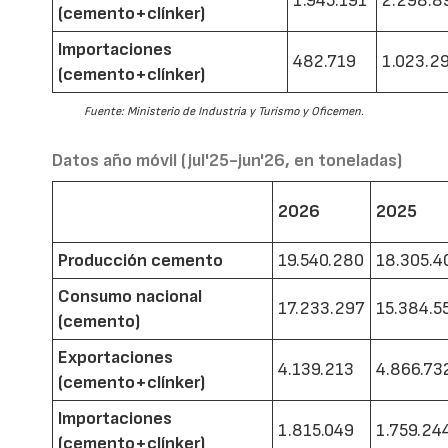
1.945.191
2.298.8
(cemento+clínker)
Importaciones
482.719
1.023.2
(cemento+clínker)
Fuente: Ministerio de Industria y Turismo y Oficemen.
Datos año móvil (jul'25-jun'26, en toneladas)
2026
2025
Producción cemento
19.540.280
18.305.4
Consumo nacional
17.233.297
15.384.5
(cemento)
Exportaciones
4.139.213
4.866.73
(cemento+clínker)
Importaciones
1.815.049
1.759.24
(cemento+clínker)