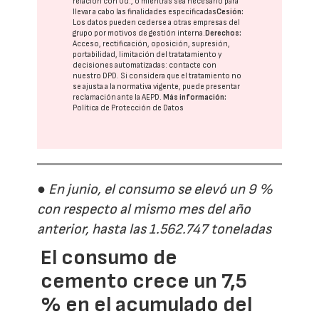
relación con Ud., o mientras sea necesario para
llevar a cabo las finalidades especificadas
Cesión:
Los datos pueden cederse a otras
empresas del
grupo
por motivos de gestión interna.
Derechos:
Acceso, rectificación, oposición, supresión,
portabilidad, limitación del tratatamiento y
decisiones automatizadas:
contacte con
nuestro DPD
. Si considera que el tratamiento no
se ajusta a la normativa vigente, puede presentar
reclamación ante la
AEPD
.
Más información:
Política de Protección de Datos
● En junio, el consumo se elevó un 9 %
con respecto al mismo mes del año
anterior, hasta las 1.562.747 toneladas
El consumo de
cemento crece un 7,5
% en el acumulado del