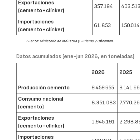
Exportaciones
357.194
403.51
(cemento+clínker)
Importaciones
61.853
150.014
(cemento+clínker)
Fuente: Ministerio de Industria y Turismo y Oficemen.
Datos acumulados (ene-jun 2026, en toneladas)
2026
2025
Producción cemento
9.459.655
9.141.6
Consumo nacional
8.351.083
7.770.2
(cemento)
Exportaciones
1.945.191
2.298.8
(cemento+clínker)
Importaciones