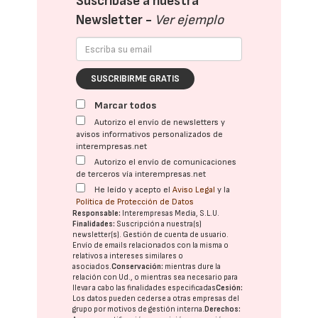
Suscríbase a nuestra
Newsletter -
Ver ejemplo
SUSCRIBIRME GRATIS
Marcar todos
Autorizo el envío de newsletters y
avisos informativos personalizados de
interempresas.net
Autorizo el envío de comunicaciones
de terceros vía interempresas.net
He leído y acepto el
Aviso Legal
y la
Política de Protección de Datos
Responsable:
Interempresas Media, S.L.U.
Finalidades:
Suscripción a nuestra(s)
newsletter(s). Gestión de cuenta de usuario.
Envío de emails relacionados con la misma o
relativos a intereses similares o
asociados.
Conservación:
mientras dure la
relación con Ud., o mientras sea necesario para
llevar a cabo las finalidades especificadas
Cesión:
Los datos pueden cederse a otras
empresas del
grupo
por motivos de gestión interna.
Derechos: