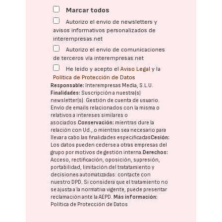
Marcar todos
Autorizo el envío de newsletters y
avisos informativos personalizados de
interempresas.net
Autorizo el envío de comunicaciones
de terceros vía interempresas.net
He leído y acepto el
Aviso Legal
y la
Política de Protección de Datos
Responsable:
Interempresas Media, S.L.U.
Finalidades:
Suscripción a nuestra(s)
newsletter(s). Gestión de cuenta de usuario.
Envío de emails relacionados con la misma o
relativos a intereses similares o
asociados.
Conservación:
mientras dure la
relación con Ud., o mientras sea necesario para
llevar a cabo las finalidades especificadas
Cesión:
Los datos pueden cederse a otras
empresas del
grupo
por motivos de gestión interna.
Derechos:
Acceso, rectificación, oposición, supresión,
portabilidad, limitación del tratatamiento y
decisiones automatizadas:
contacte con
nuestro DPD
. Si considera que el tratamiento no
se ajusta a la normativa vigente, puede presentar
reclamación ante la
AEPD
.
Más información:
Política de Protección de Datos