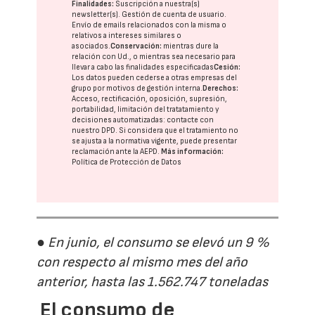
Finalidades:
Suscripción a nuestra(s)
newsletter(s). Gestión de cuenta de usuario.
Envío de emails relacionados con la misma o
relativos a intereses similares o
asociados.
Conservación:
mientras dure la
relación con Ud., o mientras sea necesario para
llevar a cabo las finalidades especificadas
Cesión:
Los datos pueden cederse a otras
empresas del
grupo
por motivos de gestión interna.
Derechos:
Acceso, rectificación, oposición, supresión,
portabilidad, limitación del tratatamiento y
decisiones automatizadas:
contacte con
nuestro DPD
. Si considera que el tratamiento no
se ajusta a la normativa vigente, puede presentar
reclamación ante la
AEPD
.
Más información:
Política de Protección de Datos
● En junio, el consumo se elevó un 9 %
con respecto al mismo mes del año
anterior, hasta las 1.562.747 toneladas
El consumo de