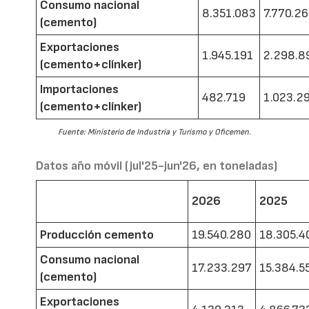
Consumo nacional
8.351.083
7.770.2
(cemento)
Exportaciones
1.945.191
2.298.8
(cemento+clínker)
Importaciones
482.719
1.023.2
(cemento+clínker)
Fuente: Ministerio de Industria y Turismo y Oficemen.
Datos año móvil (jul'25-jun'26, en toneladas)
2026
2025
Producción cemento
19.540.280
18.305.4
Consumo nacional
17.233.297
15.384.5
(cemento)
Exportaciones