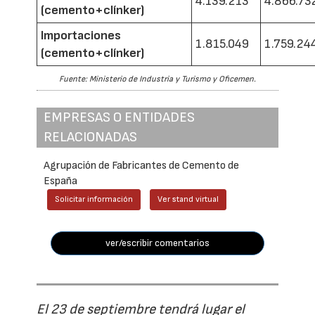
4.139.213
4.866.73
(cemento+clínker)
Importaciones
1.815.049
1.759.24
(cemento+clínker)
Fuente: Ministerio de Industria y Turismo y Oficemen.
EMPRESAS O ENTIDADES
RELACIONADAS
Agrupación de Fabricantes de Cemento de
España
Solicitar información
Ver stand virtual
ver/escribir comentarios
El 23 de septiembre tendrá lugar el