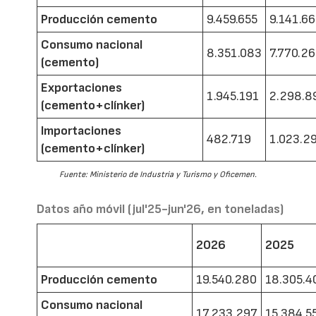
Producción cemento
9.459.655
9.141.6
Consumo nacional
8.351.083
7.770.2
(cemento)
Exportaciones
1.945.191
2.298.8
(cemento+clínker)
Importaciones
482.719
1.023.2
(cemento+clínker)
Fuente: Ministerio de Industria y Turismo y Oficemen.
Datos año móvil (jul'25-jun'26, en toneladas)
2026
2025
Producción cemento
19.540.280
18.305.4
Consumo nacional
17.233.297
15.384.5