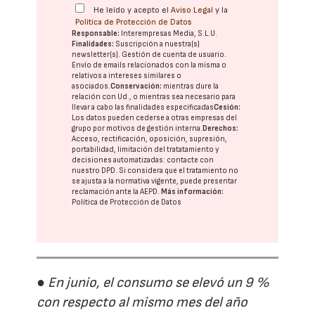
He leído y acepto el
Aviso Legal
y la
Política de Protección de Datos
Responsable:
Interempresas Media, S.L.U.
Finalidades:
Suscripción a nuestra(s)
newsletter(s). Gestión de cuenta de usuario.
Envío de emails relacionados con la misma o
relativos a intereses similares o
asociados.
Conservación:
mientras dure la
relación con Ud., o mientras sea necesario para
llevar a cabo las finalidades especificadas
Cesión:
Los datos pueden cederse a otras
empresas del
grupo
por motivos de gestión interna.
Derechos:
Acceso, rectificación, oposición, supresión,
portabilidad, limitación del tratatamiento y
decisiones automatizadas:
contacte con
nuestro DPD
. Si considera que el tratamiento no
se ajusta a la normativa vigente, puede presentar
reclamación ante la
AEPD
.
Más información:
Política de Protección de Datos
● En junio, el consumo se elevó un 9 %
con respecto al mismo mes del año