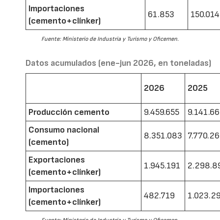
Importaciones
61.853
150.014
(cemento+clínker)
Fuente: Ministerio de Industria y Turismo y Oficemen.
Datos acumulados (ene-jun 2026, en toneladas)
2026
2025
Producción cemento
9.459.655
9.141.6
Consumo nacional
8.351.083
7.770.2
(cemento)
Exportaciones
1.945.191
2.298.8
(cemento+clínker)
Importaciones
482.719
1.023.2
(cemento+clínker)