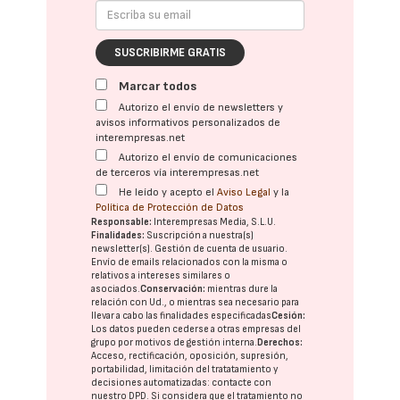
SUSCRIBIRME GRATIS
Marcar todos
Autorizo el envío de newsletters y
avisos informativos personalizados de
interempresas.net
Autorizo el envío de comunicaciones
de terceros vía interempresas.net
He leído y acepto el
Aviso Legal
y la
Política de Protección de Datos
Responsable:
Interempresas Media, S.L.U.
Finalidades:
Suscripción a nuestra(s)
newsletter(s). Gestión de cuenta de usuario.
Envío de emails relacionados con la misma o
relativos a intereses similares o
asociados.
Conservación:
mientras dure la
relación con Ud., o mientras sea necesario para
llevar a cabo las finalidades especificadas
Cesión:
Los datos pueden cederse a otras
empresas del
grupo
por motivos de gestión interna.
Derechos:
Acceso, rectificación, oposición, supresión,
portabilidad, limitación del tratatamiento y
decisiones automatizadas:
contacte con
nuestro DPD
. Si considera que el tratamiento no