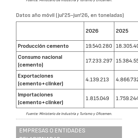
Fuente: Ministerio de Industria y Turismo y Oficemen.
Datos año móvil (jul'25-jun'26, en toneladas)
2026
2025
Producción cemento
19.540.280
18.305.4
Consumo nacional
17.233.297
15.384.5
(cemento)
Exportaciones
4.139.213
4.866.73
(cemento+clínker)
Importaciones
1.815.049
1.759.24
(cemento+clínker)
Fuente: Ministerio de Industria y Turismo y Oficemen.
EMPRESAS O ENTIDADES