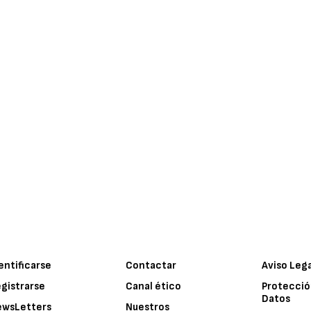
entificarse
Contactar
Aviso Leg
gistrarse
Canal ético
Protecció
Datos
ewsLetters
Nuestros