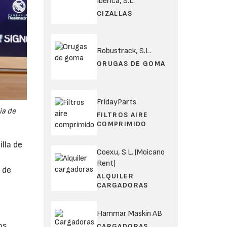
Ibérica, S.L.
CIZALLAS
Robustrack, S.L.
ORUGAS DE GOMA
FridayParts
ia de
FILTROS AIRE
COMPRIMIDO
lla de
Coexu, S.L. (Moicano
Rent)
 de
ALQUILER
CARGADORAS
Hammar Maskin AB
os
CARGADORAS