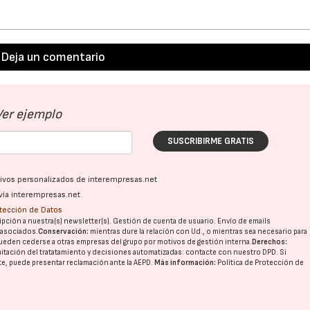
28/07/2026
30/07/2026
Deja un comentario
Ver ejemplo
SUSCRIBIRME GRATIS
ativos personalizados de interempresas.net
vía interempresas.net
otección de Datos
pción a nuestra(s) newsletter(s). Gestión de cuenta de usuario. Envío de emails
o asociados.
Conservación:
mientras dure la relación con Ud., o mientras sea necesario para
ueden cederse a otras
empresas del grupo
por motivos de gestión interna.
Derechos:
imitación del tratatamiento y decisiones automatizadas:
contacte con nuestro DPD
. Si
nte, puede presentar reclamación ante la
AEPD
.
Más información:
Política de Protección de