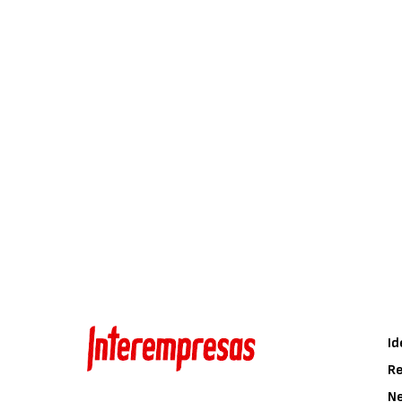
Id
Re
N