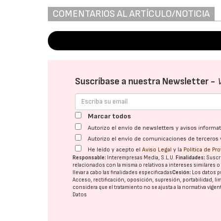
COMENTARIOS AL ARTÍCULO/NOTICIA
Suscríbase a nuestra Newsletter -
Marcar todos
Autorizo el envío de newsletters y avisos inform
Autorizo el envío de comunicaciones de terceros 
He leído y acepto el
Aviso Legal
y la
Política de Pr
Responsable:
Interempresas Media, S.L.U.
Finalidades:
Suscri
relacionados con la misma o relativos a intereses similares 
llevar a cabo las finalidades especificadas
Cesión:
Los datos p
Acceso, rectificación, oposición, supresión, portabilidad, l
considera que el tratamiento no se ajusta a la normativa vige
Datos