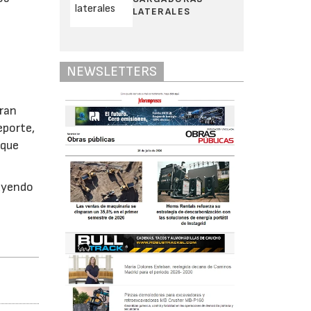
LATERALES
NEWSLETTERS
oran
eporte,
 que
luyendo