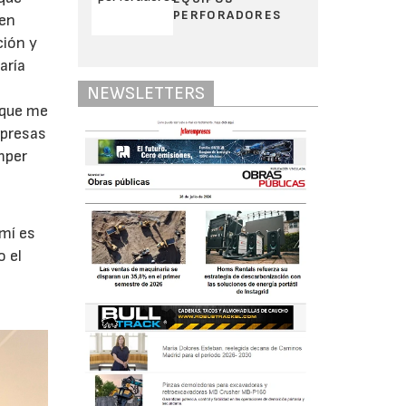
PERFORADORES
 en
ción y
aría
NEWSLETTERS
rque me
mpresas
mper
 mí es
 el