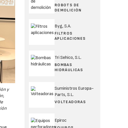
ROBOTS DE
DEMOLICIÓN
Byg, S.A.
FILTROS
APLICACIONES
Tri Sehico, S.L.
BOMBAS
HIDRÁULICAS
Suministros Europa-
ión y
Parts, S.L.
án,
VOLTEADORAS
de
ción
Epiroc
 que
EQUIPOS