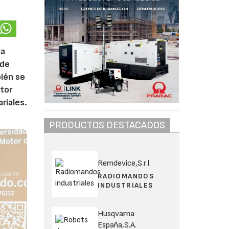
la
 de
bién se
ctor
riales.
PRODUCTOS DESTACADOS
Remdevice,S.r.l.
RADIOMANDOS
INDUSTRIALES
Husqvarna
España,S.A.