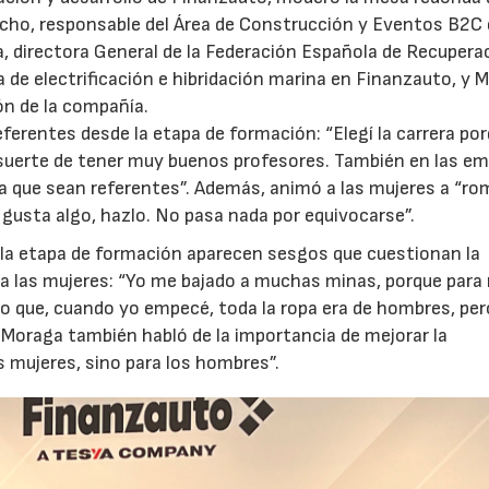
echo, responsable del Área de Construcción y Eventos B2C
a, directora General de la Federación Española de Recupera
a de electrificación e hibridación marina en Finanzauto, y M
ón de la compañía.
eferentes desde la etapa de formación: “Elegí la carrera po
 suerte de tener muy buenos profesores. También en las e
ara que sean referentes”. Además, animó a las mujeres a “ro
e gusta algo, hazlo. No pasa nada por equivocarse”.
 la etapa de formación aparecen sesgos que cuestionan la
ara las mujeres: “Yo me bajado a muchas minas, porque para
que, cuando yo empecé, toda la ropa era de hombres, pero
 Moraga también habló de la importancia de mejorar la
s mujeres, sino para los hombres”.