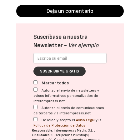
Deja un comentario
Suscríbase a nuestra
Newsletter -
Ver ejemplo
SUSCRIBIRME GRATIS
Marcar todos
Autorizo el envío de newsletters y
avisos informativos personalizados de
interempresas.net
Autorizo el envío de comunicaciones
de terceros vía interempresas.net
He leído y acepto el
Aviso Legal
y la
Política de Protección de Datos
Responsable:
Interempresas Media, S.L.U.
Finalidades:
Suscripción a nuestra(s)
newsletter(s). Gestión de cuenta de usuario.