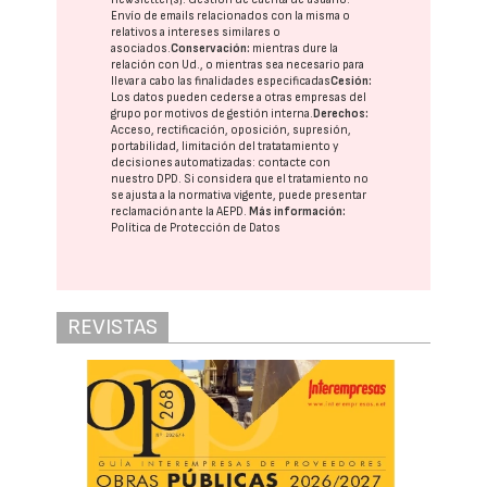
Envío de emails relacionados con la misma o
relativos a intereses similares o
asociados.
Conservación:
mientras dure la
relación con Ud., o mientras sea necesario para
llevar a cabo las finalidades especificadas
Cesión:
Los datos pueden cederse a otras
empresas del
grupo
por motivos de gestión interna.
Derechos:
Acceso, rectificación, oposición, supresión,
portabilidad, limitación del tratatamiento y
decisiones automatizadas:
contacte con
nuestro DPD
. Si considera que el tratamiento no
se ajusta a la normativa vigente, puede presentar
reclamación ante la
AEPD
.
Más información:
Política de Protección de Datos
REVISTAS