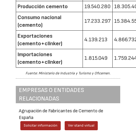
Producción cemento
19.540.280
18.305.4
Consumo nacional
17.233.297
15.384.5
(cemento)
Exportaciones
4.139.213
4.866.73
(cemento+clínker)
Importaciones
1.815.049
1.759.24
(cemento+clínker)
Fuente: Ministerio de Industria y Turismo y Oficemen.
EMPRESAS O ENTIDADES
RELACIONADAS
Agrupación de Fabricantes de Cemento de
España
Solicitar información
Ver stand virtual