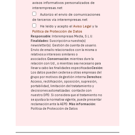
avisos informativos personalizados de
interempresas.net
Autorizo el envío de comunicaciones
de terceros vía interempresas.net
He leído y acepto el
Aviso Legal
y la
Política de Protección de Datos
Responsable:
Interempresas Media, S.L.U.
Finalidades:
Suscripción a nuestra(s)
newsletter(s). Gestión de cuenta de usuario.
Envío de emails relacionados con la misma o
relativos a intereses similares o
asociados.
Conservación:
mientras dure la
relación con Ud., o mientras sea necesario para
llevar a cabo las finalidades especificadas
Cesión:
Los datos pueden cederse a otras
empresas del
grupo
por motivos de gestión interna.
Derechos:
Acceso, rectificación, oposición, supresión,
portabilidad, limitación del tratatamiento y
decisiones automatizadas:
contacte con
nuestro DPD
. Si considera que el tratamiento no
se ajusta a la normativa vigente, puede presentar
reclamación ante la
AEPD
.
Más información:
Política de Protección de Datos