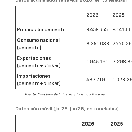
Datos acumulados (ene-jun 2026, en toneladas)
2026
2025
Producción cemento
9.459.655
9.141.6
Consumo nacional
8.351.083
7.770.2
(cemento)
Exportaciones
1.945.191
2.298.8
(cemento+clínker)
Importaciones
482.719
1.023.2
(cemento+clínker)
Fuente: Ministerio de Industria y Turismo y Oficemen.
Datos año móvil (jul'25-jun'26, en toneladas)
2026
2025