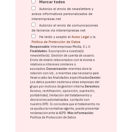
Marcar todos
Autorizo el envío de newsletters y
avisos informativos personalizados de
interempresas.net
Autorizo el envío de comunicaciones
de terceros vía interempresas.net
He leído y acepto el
Aviso Legal
y la
Política de Protección de Datos
Responsable:
Interempresas Media, S.L.U.
Finalidades:
Suscripción a nuestra(s)
newsletter(s). Gestión de cuenta de usuario.
Envío de emails relacionados con la misma o
relativos a intereses similares o
asociados.
Conservación:
mientras dure la
relación con Ud., o mientras sea necesario para
llevar a cabo las finalidades especificadas
Cesión:
Los datos pueden cederse a otras
empresas del
grupo
por motivos de gestión interna.
Derechos:
Acceso, rectificación, oposición, supresión,
portabilidad, limitación del tratatamiento y
decisiones automatizadas:
contacte con
nuestro DPD
. Si considera que el tratamiento no
se ajusta a la normativa vigente, puede presentar
reclamación ante la
AEPD
.
Más información:
Política de Protección de Datos