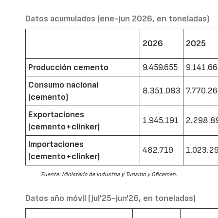
Datos acumulados (ene-jun 2026, en toneladas)
2026
2025
Producción cemento
9.459.655
9.141.6
Consumo nacional
8.351.083
7.770.2
(cemento)
Exportaciones
1.945.191
2.298.8
(cemento+clínker)
Importaciones
482.719
1.023.2
(cemento+clínker)
Fuente: Ministerio de Industria y Turismo y Oficemen.
Datos año móvil (jul'25-jun'26, en toneladas)