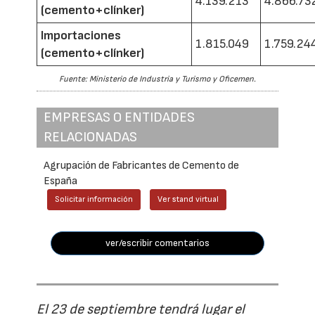
4.139.213
4.866.73
(cemento+clínker)
Importaciones
1.815.049
1.759.24
(cemento+clínker)
Fuente: Ministerio de Industria y Turismo y Oficemen.
EMPRESAS O ENTIDADES
RELACIONADAS
Agrupación de Fabricantes de Cemento de
España
Solicitar información
Ver stand virtual
ver/escribir comentarios
El 23 de septiembre tendrá lugar el