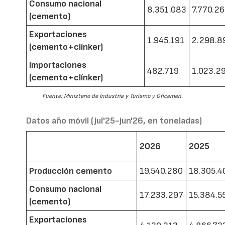
Consumo nacional
8.351.083
7.770.2
(cemento)
Exportaciones
1.945.191
2.298.8
(cemento+clínker)
Importaciones
482.719
1.023.2
(cemento+clínker)
Fuente: Ministerio de Industria y Turismo y Oficemen.
Datos año móvil (jul'25-jun'26, en toneladas)
2026
2025
Producción cemento
19.540.280
18.305.4
Consumo nacional
17.233.297
15.384.5
(cemento)
Exportaciones