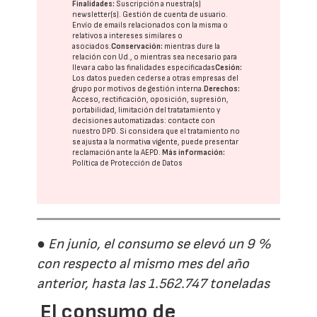
Finalidades:
Suscripción a nuestra(s)
newsletter(s). Gestión de cuenta de usuario.
Envío de emails relacionados con la misma o
relativos a intereses similares o
asociados.
Conservación:
mientras dure la
relación con Ud., o mientras sea necesario para
llevar a cabo las finalidades especificadas
Cesión:
Los datos pueden cederse a otras
empresas del
grupo
por motivos de gestión interna.
Derechos:
Acceso, rectificación, oposición, supresión,
portabilidad, limitación del tratatamiento y
decisiones automatizadas:
contacte con
nuestro DPD
. Si considera que el tratamiento no
se ajusta a la normativa vigente, puede presentar
reclamación ante la
AEPD
.
Más información:
Política de Protección de Datos
● En junio, el consumo se elevó un 9 %
con respecto al mismo mes del año
anterior, hasta las 1.562.747 toneladas
El consumo de