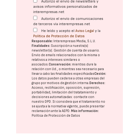
Autorizo el envío de newsletters y
avisos informativos personalizados de
interempresas.net
Autorizo el envío de comunicaciones
de terceros vía interempresas.net
He leído y acepto el
Aviso Legal
y la
Política de Protección de Datos
Responsable:
Interempresas Media, S.L.U.
Finalidades:
Suscripción a nuestra(s)
newsletter(s). Gestión de cuenta de usuario.
Envío de emails relacionados con la misma o
relativos a intereses similares o
asociados.
Conservación:
mientras dure la
relación con Ud., o mientras sea necesario para
llevar a cabo las finalidades especificadas
Cesión:
Los datos pueden cederse a otras
empresas del
grupo
por motivos de gestión interna.
Derechos:
Acceso, rectificación, oposición, supresión,
portabilidad, limitación del tratatamiento y
decisiones automatizadas:
contacte con
nuestro DPD
. Si considera que el tratamiento no
se ajusta a la normativa vigente, puede presentar
reclamación ante la
AEPD
.
Más información:
Política de Protección de Datos