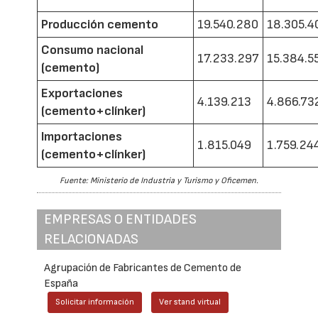
Producción cemento
19.540.280
18.305.4
Consumo nacional
17.233.297
15.384.5
(cemento)
Exportaciones
4.139.213
4.866.73
(cemento+clínker)
Importaciones
1.815.049
1.759.24
(cemento+clínker)
Fuente: Ministerio de Industria y Turismo y Oficemen.
EMPRESAS O ENTIDADES
RELACIONADAS
Agrupación de Fabricantes de Cemento de
España
Solicitar información
Ver stand virtual