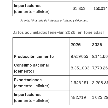
Importaciones
61.853
150.014
(cemento+clínker)
Fuente: Ministerio de Industria y Turismo y Oficemen.
Datos acumulados (ene-jun 2026, en toneladas)
2026
2025
Producción cemento
9.459.655
9.141.6
Consumo nacional
8.351.083
7.770.2
(cemento)
Exportaciones
1.945.191
2.298.8
(cemento+clínker)
Importaciones
482.719
1.023.2
(cemento+clínker)