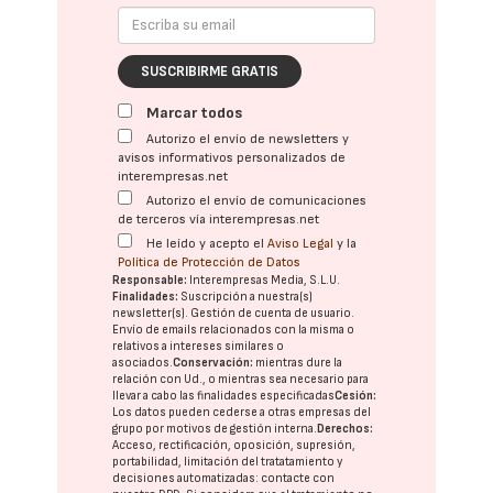
SUSCRIBIRME GRATIS
Marcar todos
Autorizo el envío de newsletters y
avisos informativos personalizados de
interempresas.net
Autorizo el envío de comunicaciones
de terceros vía interempresas.net
He leído y acepto el
Aviso Legal
y la
Política de Protección de Datos
Responsable:
Interempresas Media, S.L.U.
Finalidades:
Suscripción a nuestra(s)
newsletter(s). Gestión de cuenta de usuario.
Envío de emails relacionados con la misma o
relativos a intereses similares o
asociados.
Conservación:
mientras dure la
relación con Ud., o mientras sea necesario para
llevar a cabo las finalidades especificadas
Cesión:
Los datos pueden cederse a otras
empresas del
grupo
por motivos de gestión interna.
Derechos:
Acceso, rectificación, oposición, supresión,
portabilidad, limitación del tratatamiento y
decisiones automatizadas:
contacte con