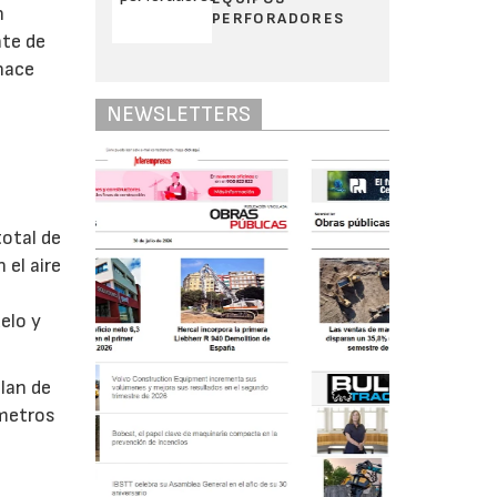
n
PERFORADORES
nte de
 hace
NEWSLETTERS
total de
 el aire
elo y
olan de
ámetros