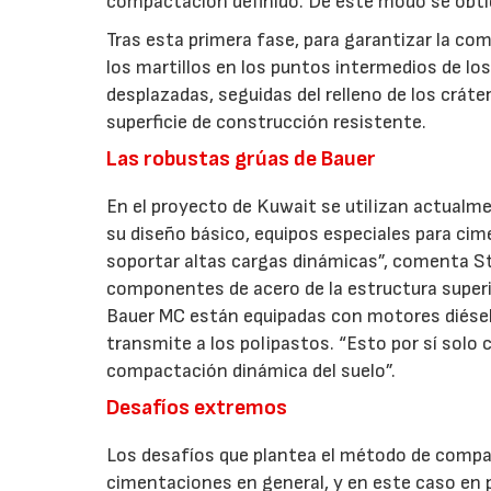
compactación definido. De este modo se obtie
Tras esta primera fase, para garantizar la com
los martillos en los puntos intermedios de lo
desplazadas, seguidas del relleno de los crá
superficie de construcción resistente.
Las robustas grúas de Bauer
En el proyecto de Kuwait se utilizan actualm
su diseño básico, equipos especiales para c
soportar altas cargas dinámicas”, comenta St
componentes de acero de la estructura superior
Bauer MC están equipadas con motores diésel
transmite a los polipastos. “Esto por sí solo 
compactación dinámica del suelo”.
Desafíos extremos
Los desafíos que plantea el método de compac
cimentaciones en general, y en este caso en p