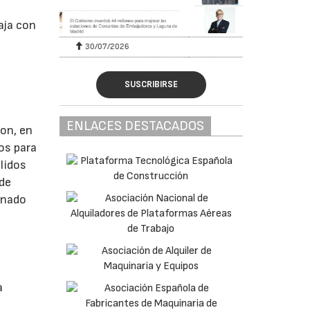
aja con
28/07/2026
SUSCRIBIRSE
ENLACES DESTACADOS
son, en
os para
lidos
 de
inado
a