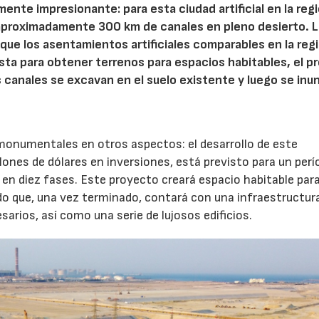
ente impresionante: para esta ciudad artificial en la reg
aproximadamente 300 km de canales en pleno desierto. 
que los asentamientos artificiales comparables en la regi
costa para obtener terrenos para espacios habitables, el 
s canales se excavan en el suelo existente y luego se inu
monumentales en otros aspectos: el desarrollo de este
lones de dólares en inversiones, está previsto para un perí
 en diez fases. Este proyecto creará espacio habitable par
o que, una vez terminado, contará con una infraestructur
sarios, así como una serie de lujosos edificios.