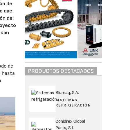
ión de
Lo que
ón del
proyecto
ndan
odo de
PRODUCTOS DESTACADOS
a hasta
a
Blumaq, S.A.
SISTEMAS
REFRIGERACIÓN
Cohidrex Global
Parts, S.L