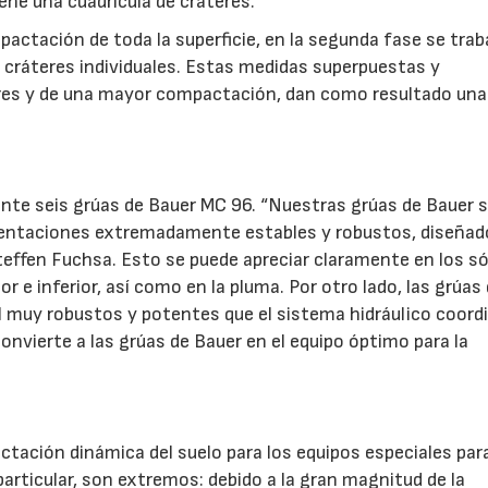
ne una cuadrícula de cráteres.
pactación de toda la superficie, en la segunda fase se trab
s cráteres individuales. Estas medidas superpuestas y
28/07/2026
30/07/2026
teres y de una mayor compactación, dan como resultado una
ente seis grúas de Bauer MC 96. “Nuestras grúas de Bauer 
imentaciones extremadamente estables y robustos, diseñad
effen Fuchsa. Esto se puede apreciar claramente en los só
 e inferior, así como en la pluma. Por otro lado, las grúas
 muy robustos y potentes que el sistema hidráulico coord
convierte a las grúas de Bauer en el equipo óptimo para la
tación dinámica del suelo para los equipos especiales par
articular, son extremos: debido a la gran magnitud de la