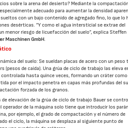
cios sobre la arena del desierto? Mediante la compactació
s especialmente adecuado para aumentar la densidad apare
 sueltos con un bajo contenido de agregado fino, lo que lo
ones desérticas. “Y como el agua intersticial se extrae del
 menor riesgo de licuefacción del suelo”, explica Steffen
er Maschinen GmbH
.
ático
inámica del suelo: Se sueldan placas de acero con un peso 
 (pesos de caída). Una grúa de ciclo de trabajo las eleva en
ibre controlada hasta quince veces, formando un cráter como
itida por el impacto penetra en capas más profundas del su
ctación forzada de los granos.
 de elevación de la grúa de ciclo de trabajo Bauer se contr
operador de la máquina solo tiene que introducir los par
ina, por ejemplo, el grado de compactación y el número de
ado el ciclo, la máquina se desplaza al siguiente punto de